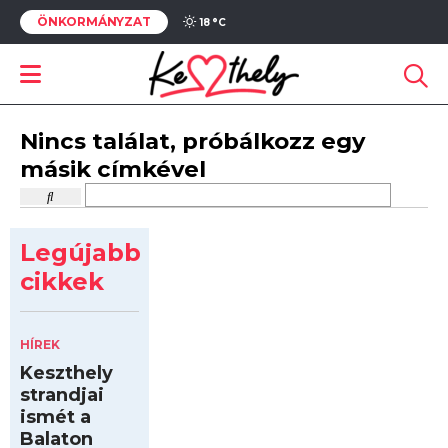
ÖNKORMÁNYZAT
18 °
C
Nincs találat, próbálkozz egy
másik címkével
Legújabb
cikkek
HÍREK
Keszthely
strandjai
ismét a
Balaton