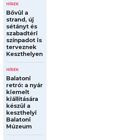
HÍREK
Bővül a
strand, új
sétányt és
szabadtéri
színpadot is
terveznek
Keszthelyen
HÍREK
Balatoni
retró: a nyár
kiemelt
kiállítására
készül a
keszthelyi
Balatoni
Múzeum