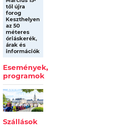
Március 15-
től újra
forog
Keszthelyen
az 50
méteres
óriáskerék,
árak és
információk
Intersport
Keszthelyi
Események,
Kilóméterek
2026
programok
2026.
augusztus 22
– 23.
Balaton-part
Szállások