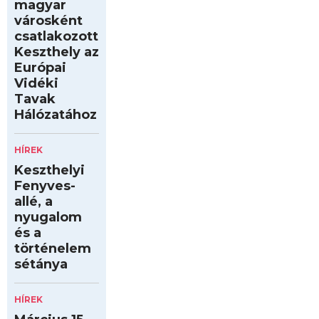
magyar
városként
csatlakozott
Keszthely az
Európai
Vidéki
Tavak
Hálózatához
HÍREK
Keszthelyi
Fenyves-
allé, a
nyugalom
és a
történelem
sétánya
HÍREK