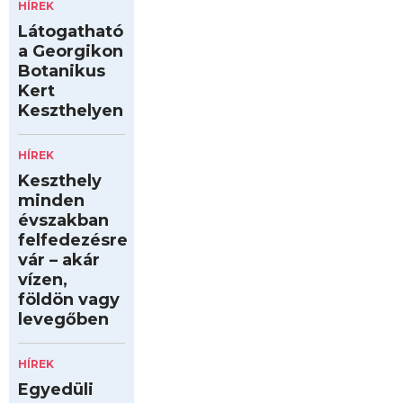
HÍREK
Látogatható
a Georgikon
Botanikus
Kert
Keszthelyen
HÍREK
Keszthely
minden
évszakban
felfedezésre
vár – akár
vízen,
földön vagy
levegőben
HÍREK
Egyedüli