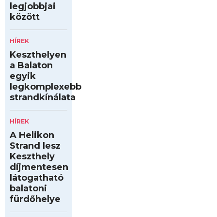
legjobbjai
között
HÍREK
Keszthelyen
a Balaton
egyik
legkomplexebb
strandkínálata
HÍREK
A Helikon
Strand lesz
Keszthely
díjmentesen
látogatható
balatoni
fürdőhelye