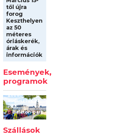
Március 15-
től újra
forog
Keszthelyen
az 50
méteres
óriáskerék,
árak és
információk
Intersport
Keszthelyi
Események,
Kilóméterek
2026
programok
2026.
augusztus 22
– 23.
Balaton-part
Szállások