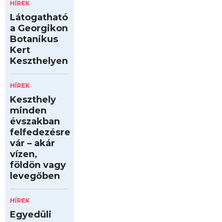
HÍREK
Látogatható
a Georgikon
Botanikus
Kert
Keszthelyen
HÍREK
Keszthely
minden
évszakban
felfedezésre
vár – akár
vízen,
földön vagy
levegőben
HÍREK
Egyedüli