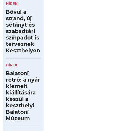
HÍREK
Bővül a
strand, új
sétányt és
szabadtéri
színpadot is
terveznek
Keszthelyen
HÍREK
Balatoni
retró: a nyár
kiemelt
kiállítására
készül a
keszthelyi
Balatoni
Múzeum