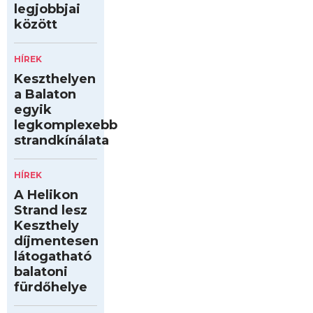
legjobbjai
között
HÍREK
Keszthelyen
a Balaton
egyik
legkomplexebb
strandkínálata
HÍREK
A Helikon
Strand lesz
Keszthely
díjmentesen
látogatható
balatoni
fürdőhelye