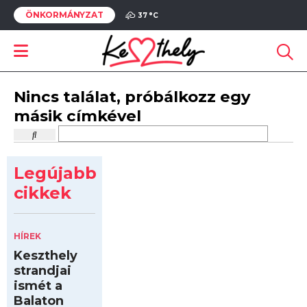
ÖNKORMÁNYZAT
37 °
C
Nincs találat, próbálkozz egy
másik címkével
Legújabb
cikkek
HÍREK
Keszthely
strandjai
ismét a
Balaton