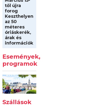
Március 15-
től újra
forog
Keszthelyen
az 50
méteres
óriáskerék,
árak és
információk
Intersport
Keszthelyi
Események,
Kilóméterek
2026
programok
2026.
augusztus 22
– 23.
Balaton-part
Szállások