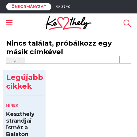
ÖNKORMÁNYZAT
27 °
C
Nincs találat, próbálkozz egy
másik címkével
Legújabb
cikkek
HÍREK
Keszthely
strandjai
ismét a
Balaton