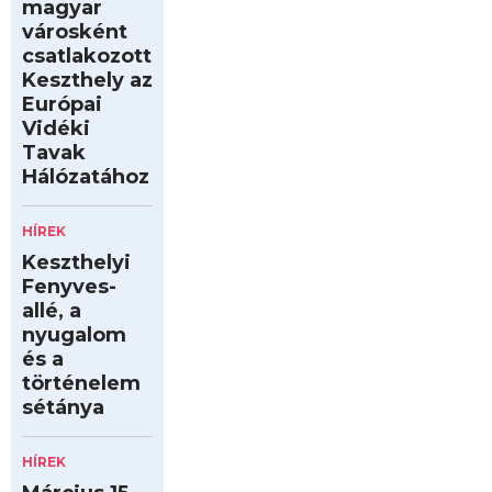
magyar
városként
csatlakozott
Keszthely az
Európai
Vidéki
Tavak
Hálózatához
HÍREK
Keszthelyi
Fenyves-
allé, a
nyugalom
és a
történelem
sétánya
HÍREK