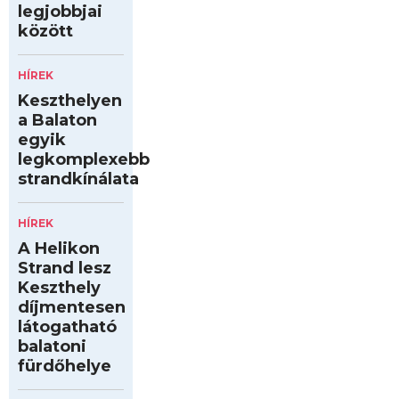
legjobbjai
között
HÍREK
Keszthelyen
a Balaton
egyik
legkomplexebb
strandkínálata
HÍREK
A Helikon
Strand lesz
Keszthely
díjmentesen
látogatható
balatoni
fürdőhelye