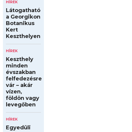
HÍREK
Látogatható
a Georgikon
Botanikus
Kert
Keszthelyen
HÍREK
Keszthely
minden
évszakban
felfedezésre
vár – akár
vízen,
földön vagy
levegőben
HÍREK
Egyedüli