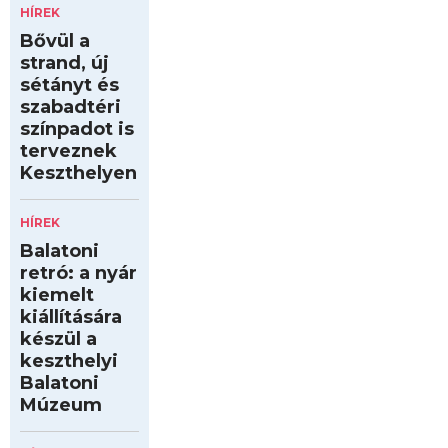
HÍREK
Bővül a
strand, új
sétányt és
szabadtéri
színpadot is
terveznek
Keszthelyen
HÍREK
Balatoni
retró: a nyár
kiemelt
kiállítására
készül a
keszthelyi
Balatoni
Múzeum