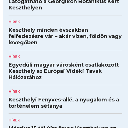
Látogatható a Georgikon Botanikus Kert
Keszthelyen
HÍREK
Keszthely minden évszakban
felfedezésre vár – akár vízen, földön vagy
levegőben
HÍREK
Egyedüli magyar városként csatlakozott
Keszthely az Európai Vidéki Tavak
Hálózatához
HÍREK
Keszthelyi Fenyves-allé, a nyugalom és a
történelem sétánya
HÍREK