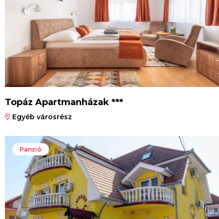
Topáz Apartmanházak ***
Egyéb városrész
Panzió