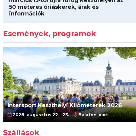
Március 15-től újra forog Keszthelyen az
50 méteres óriáskerék, árak és
információk
Események, programok
Intersport Keszthelyi Kilóméterek 2026
2026. augusztus 22 – 23.
Balaton-part
Szállások