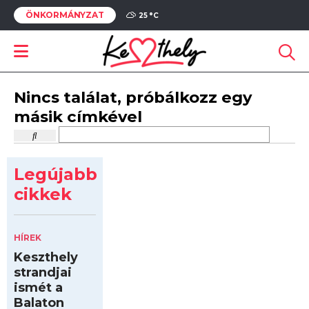
ÖNKORMÁNYZAT
25 °
C
Nincs találat, próbálkozz egy
másik címkével
Legújabb
cikkek
HÍREK
Keszthely
strandjai
ismét a
Balaton