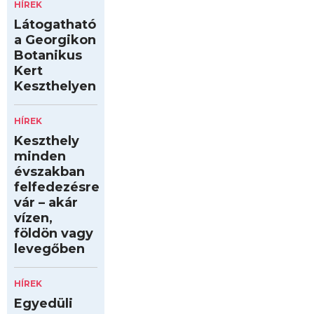
HÍREK
Látogatható
a Georgikon
Botanikus
Kert
Keszthelyen
HÍREK
Keszthely
minden
évszakban
felfedezésre
vár – akár
vízen,
földön vagy
levegőben
HÍREK
Egyedüli