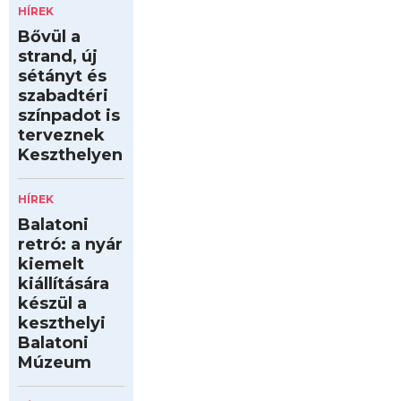
HÍREK
Bővül a
strand, új
sétányt és
szabadtéri
színpadot is
terveznek
Keszthelyen
HÍREK
Balatoni
retró: a nyár
kiemelt
kiállítására
készül a
keszthelyi
Balatoni
Múzeum