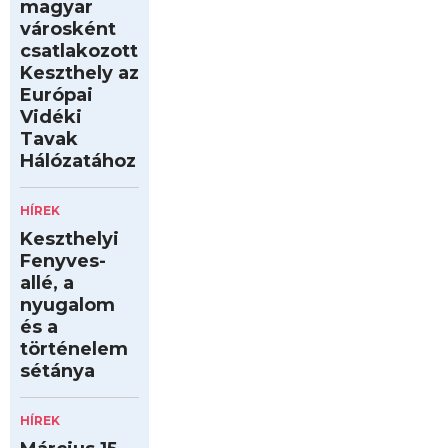
magyar
városként
csatlakozott
Keszthely az
Európai
Vidéki
Tavak
Hálózatához
HÍREK
Keszthelyi
Fenyves-
allé, a
nyugalom
és a
történelem
sétánya
HÍREK