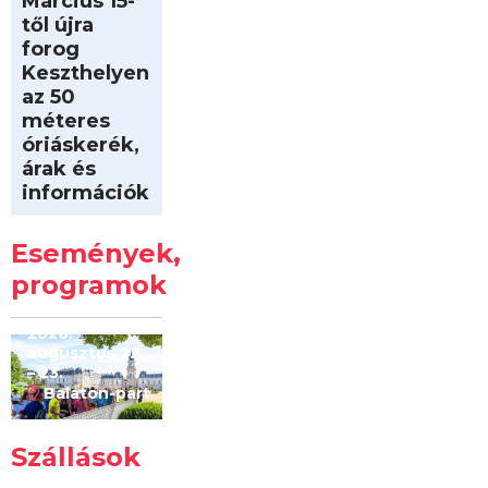
Március 15-
től újra
forog
Keszthelyen
az 50
méteres
óriáskerék,
árak és
információk
Intersport
Keszthelyi
Események,
Kilóméterek
2026
programok
2026.
augusztus 22
– 23.
Balaton-part
Szállások