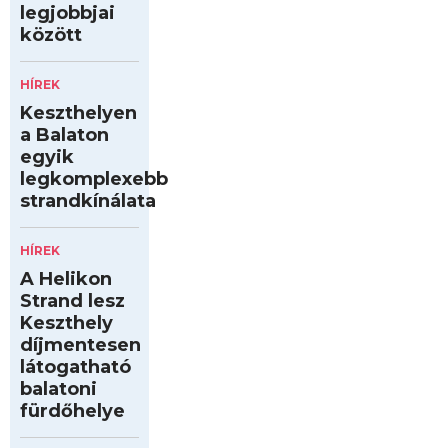
legjobbjai
között
HÍREK
Keszthelyen
a Balaton
egyik
legkomplexebb
strandkínálata
HÍREK
A Helikon
Strand lesz
Keszthely
díjmentesen
látogatható
balatoni
fürdőhelye