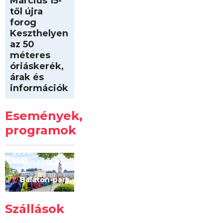
Március 15-
től újra
forog
Keszthelyen
az 50
méteres
óriáskerék,
árak és
információk
Intersport
Keszthelyi
Események,
Kilóméterek
2026
programok
2026.
augusztus 22
– 23.
Balaton-part
Szállások