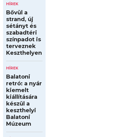
HÍREK
Bővül a
strand, új
sétányt és
szabadtéri
színpadot is
terveznek
Keszthelyen
HÍREK
Balatoni
retró: a nyár
kiemelt
kiállítására
készül a
keszthelyi
Balatoni
Múzeum