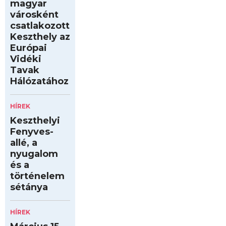
magyar
városként
csatlakozott
Keszthely az
Európai
Vidéki
Tavak
Hálózatához
HÍREK
Keszthelyi
Fenyves-
allé, a
nyugalom
és a
történelem
sétánya
HÍREK