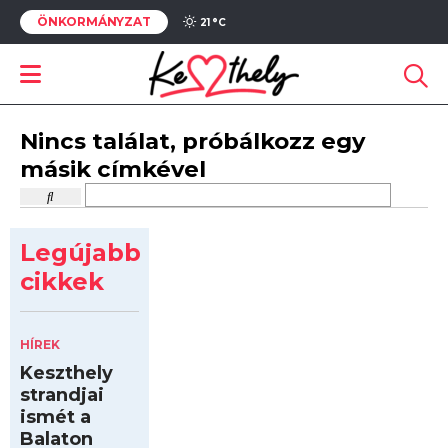
ÖNKORMÁNYZAT
21 °
C
Nincs találat, próbálkozz egy
másik címkével
Legújabb
cikkek
HÍREK
Keszthely
strandjai
ismét a
Balaton