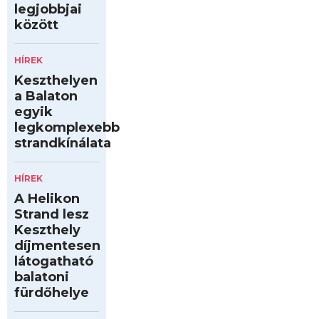
legjobbjai
között
HÍREK
Keszthelyen
a Balaton
egyik
legkomplexebb
strandkínálata
HÍREK
A Helikon
Strand lesz
Keszthely
díjmentesen
látogatható
balatoni
fürdőhelye