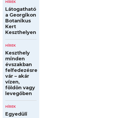
HÍREK
Látogatható
a Georgikon
Botanikus
Kert
Keszthelyen
HÍREK
Keszthely
minden
évszakban
felfedezésre
vár – akár
vízen,
földön vagy
levegőben
HÍREK
Egyedüli