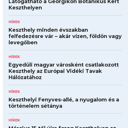
Látogatható a Georgikon Botanikus Kert
Keszthelyen
HÍREK
Keszthely minden évszakban
felfedezésre vár – akár vízen, földön vagy
levegőben
HÍREK
Egyedüli magyar városként csatlakozott
Keszthely az Európai Vidéki Tavak
Hálózatához
HÍREK
Keszthelyi Fenyves-allé, a nyugalom és a
történelem sétánya
HÍREK