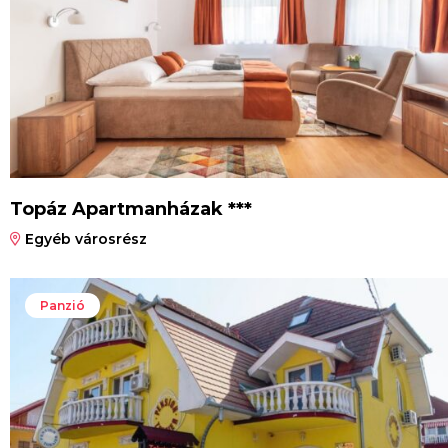
Topáz Apartmanházak ***
Egyéb városrész
Panzió