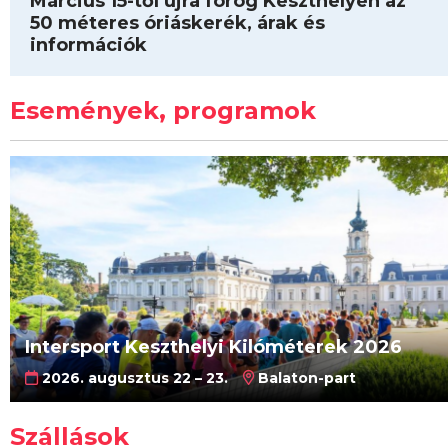
Március 15-től újra forog Keszthelyen az
50 méteres óriáskerék, árak és
információk
Események, programok
Intersport Keszthelyi Kilóméterek 2026
2026. augusztus 22 – 23.
Balaton-part
Szállások