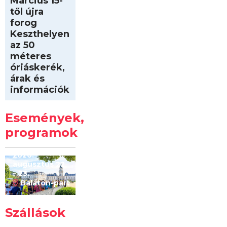
Március 15-
től újra
forog
Keszthelyen
az 50
méteres
óriáskerék,
árak és
információk
Intersport
Keszthelyi
Események,
Kilóméterek
2026
programok
2026.
augusztus 22
– 23.
Balaton-part
Szállások