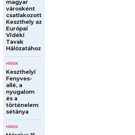
magyar
városként
csatlakozott
Keszthely az
Európai
Vidéki
Tavak
Hálózatához
HÍREK
Keszthelyi
Fenyves-
allé, a
nyugalom
és a
történelem
sétánya
HÍREK