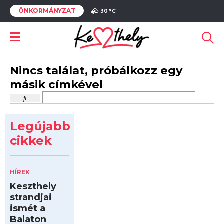
ÖNKORMÁNYZAT
30 °
C
Nincs találat, próbálkozz egy
másik címkével
Legújabb
cikkek
HÍREK
Keszthely
strandjai
ismét a
Balaton