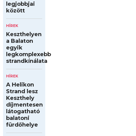
legjobbjai
között
HÍREK
Keszthelyen
a Balaton
egyik
legkomplexebb
strandkínálata
HÍREK
A Helikon
Strand lesz
Keszthely
díjmentesen
látogatható
balatoni
fürdőhelye