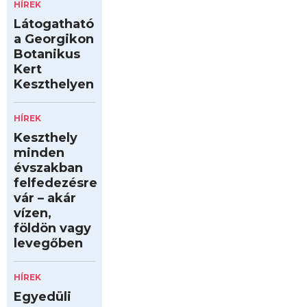
HÍREK
Látogatható
a Georgikon
Botanikus
Kert
Keszthelyen
HÍREK
Keszthely
minden
évszakban
felfedezésre
vár – akár
vízen,
földön vagy
levegőben
HÍREK
Egyedüli