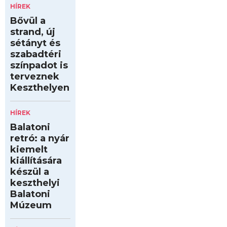
HÍREK
Bővül a
strand, új
sétányt és
szabadtéri
színpadot is
terveznek
Keszthelyen
HÍREK
Balatoni
retró: a nyár
kiemelt
kiállítására
készül a
keszthelyi
Balatoni
Múzeum