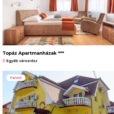
Topáz Apartmanházak ***
Egyéb városrész
Panzió