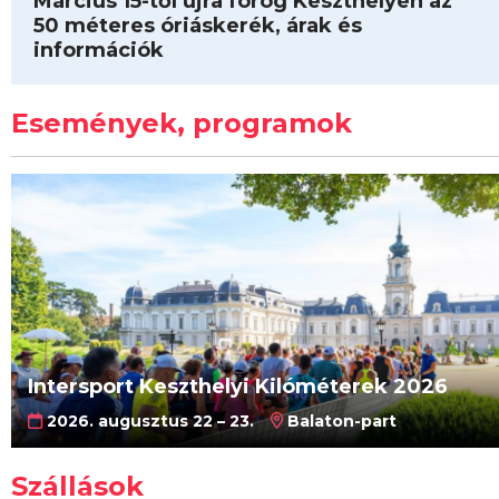
Március 15-től újra forog Keszthelyen az
50 méteres óriáskerék, árak és
információk
Események, programok
Intersport Keszthelyi Kilóméterek 2026
2026. augusztus 22 – 23.
Balaton-part
Szállások