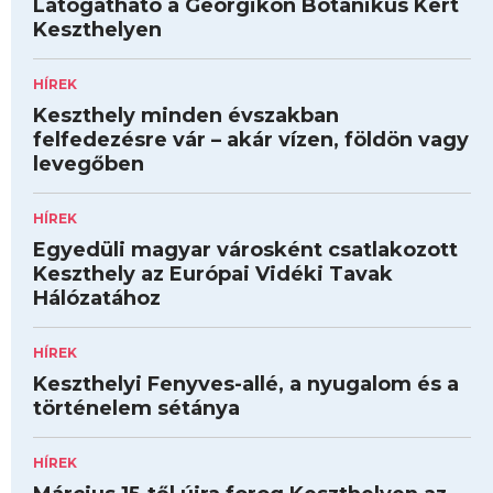
Látogatható a Georgikon Botanikus Kert
Keszthelyen
HÍREK
Keszthely minden évszakban
felfedezésre vár – akár vízen, földön vagy
levegőben
HÍREK
Egyedüli magyar városként csatlakozott
Keszthely az Európai Vidéki Tavak
Hálózatához
HÍREK
Keszthelyi Fenyves-allé, a nyugalom és a
történelem sétánya
HÍREK