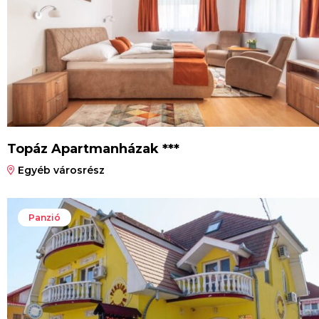
Topáz Apartmanházak ***
Egyéb városrész
Panzió