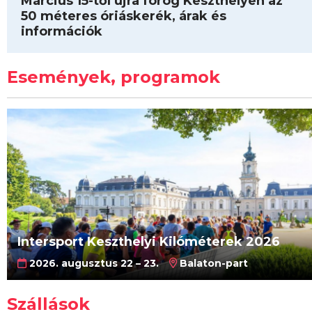
Március 15-től újra forog Keszthelyen az
50 méteres óriáskerék, árak és
információk
Események, programok
Intersport Keszthelyi Kilóméterek 2026
2026. augusztus 22 – 23.
Balaton-part
Szállások