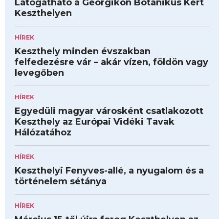
Látogatható a Georgikon Botanikus Kert
Keszthelyen
HÍREK
Keszthely minden évszakban
felfedezésre vár – akár vízen, földön vagy
levegőben
HÍREK
Egyedüli magyar városként csatlakozott
Keszthely az Európai Vidéki Tavak
Hálózatához
HÍREK
Keszthelyi Fenyves-allé, a nyugalom és a
történelem sétánya
HÍREK