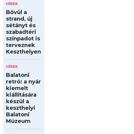
HÍREK
Bővül a
strand, új
sétányt és
szabadtéri
színpadot is
terveznek
Keszthelyen
HÍREK
Balatoni
retró: a nyár
kiemelt
kiállítására
készül a
keszthelyi
Balatoni
Múzeum