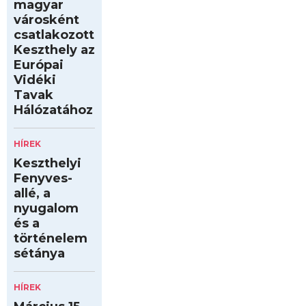
magyar
városként
csatlakozott
Keszthely az
Európai
Vidéki
Tavak
Hálózatához
HÍREK
Keszthelyi
Fenyves-
allé, a
nyugalom
és a
történelem
sétánya
HÍREK