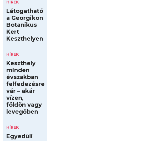
HÍREK
Látogatható
a Georgikon
Botanikus
Kert
Keszthelyen
HÍREK
Keszthely
minden
évszakban
felfedezésre
vár – akár
vízen,
földön vagy
levegőben
HÍREK
Egyedüli