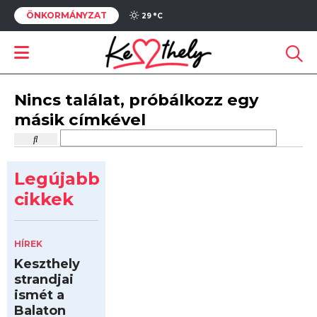
ÖNKORMÁNYZAT
29 °
C
Nincs találat, próbálkozz egy
másik címkével
Legújabb
cikkek
HÍREK
Keszthely
strandjai
ismét a
Balaton