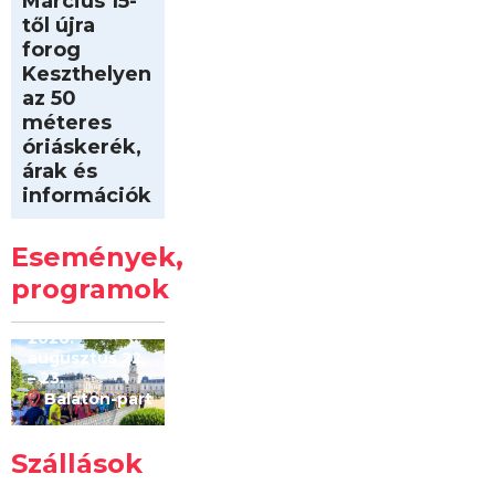
Március 15-
től újra
forog
Keszthelyen
az 50
méteres
óriáskerék,
árak és
információk
Intersport
Keszthelyi
Események,
Kilóméterek
2026
programok
2026.
augusztus 22
– 23.
Balaton-part
Szállások