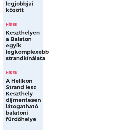
legjobbjai
között
HÍREK
Keszthelyen
a Balaton
egyik
legkomplexebb
strandkínálata
HÍREK
A Helikon
Strand lesz
Keszthely
díjmentesen
látogatható
balatoni
fürdőhelye