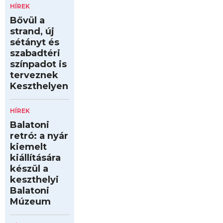
HÍREK
Bővül a
strand, új
sétányt és
szabadtéri
színpadot is
terveznek
Keszthelyen
HÍREK
Balatoni
retró: a nyár
kiemelt
kiállítására
készül a
keszthelyi
Balatoni
Múzeum