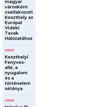
magyar
városként
csatlakozott
Keszthely az
Európai
Vidéki
Tavak
Hálózatához
HÍREK
Keszthelyi
Fenyves-
allé, a
nyugalom
és a
történelem
sétánya
HÍREK