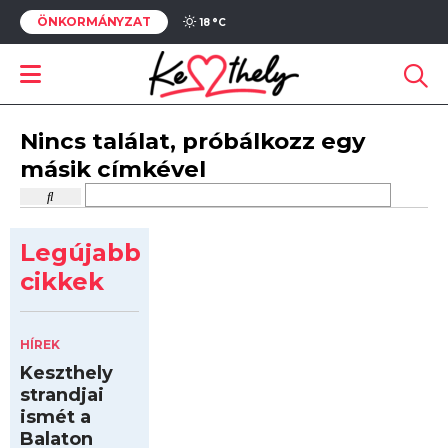
ÖNKORMÁNYZAT
18 °
C
Nincs találat, próbálkozz egy
másik címkével
Legújabb
cikkek
HÍREK
Keszthely
strandjai
ismét a
Balaton