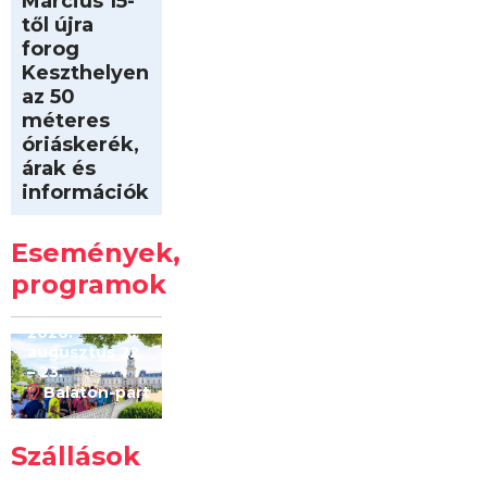
Március 15-
től újra
forog
Keszthelyen
az 50
méteres
óriáskerék,
árak és
információk
Intersport
Keszthelyi
Események,
Kilóméterek
2026
programok
2026.
augusztus 22
– 23.
Balaton-part
Szállások