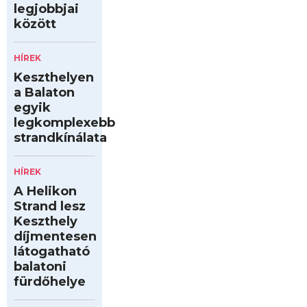
legjobbjai
között
HÍREK
Keszthelyen
a Balaton
egyik
legkomplexebb
strandkínálata
HÍREK
A Helikon
Strand lesz
Keszthely
díjmentesen
látogatható
balatoni
fürdőhelye