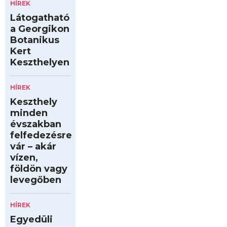
HÍREK
Látogatható
a Georgikon
Botanikus
Kert
Keszthelyen
HÍREK
Keszthely
minden
évszakban
felfedezésre
vár – akár
vízen,
földön vagy
levegőben
HÍREK
Egyedüli