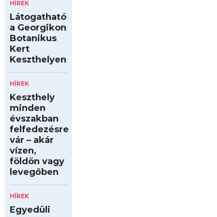
HÍREK
Látogatható
a Georgikon
Botanikus
Kert
Keszthelyen
HÍREK
Keszthely
minden
évszakban
felfedezésre
vár – akár
vízen,
földön vagy
levegőben
HÍREK
Egyedüli