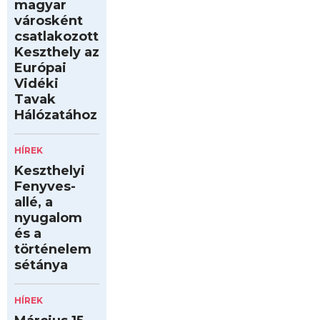
magyar
városként
csatlakozott
Keszthely az
Európai
Vidéki
Tavak
Hálózatához
HÍREK
Keszthelyi
Fenyves-
allé, a
nyugalom
és a
történelem
sétánya
HÍREK