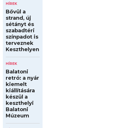
HÍREK
Bővül a
strand, új
sétányt és
szabadtéri
színpadot is
terveznek
Keszthelyen
HÍREK
Balatoni
retró: a nyár
kiemelt
kiállítására
készül a
keszthelyi
Balatoni
Múzeum