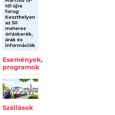
Március 15-
től újra
forog
Keszthelyen
az 50
méteres
óriáskerék,
árak és
információk
Intersport
Keszthelyi
Események,
Kilóméterek
2026
programok
2026.
augusztus 22
– 23.
Balaton-part
Szállások