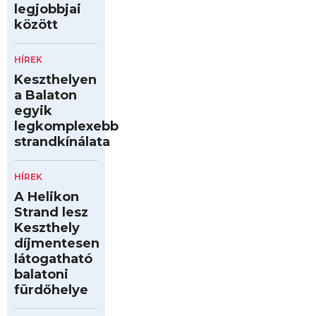
legjobbjai
között
HÍREK
Keszthelyen
a Balaton
egyik
legkomplexebb
strandkínálata
HÍREK
A Helikon
Strand lesz
Keszthely
díjmentesen
látogatható
balatoni
fürdőhelye