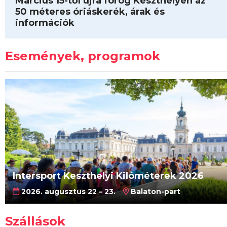
Március 15-től újra forog Keszthelyen az
50 méteres óriáskerék, árak és
információk
Események, programok
Intersport Keszthelyi Kilóméterek 2026
2026. augusztus 22 – 23.
Balaton-part
Szállások