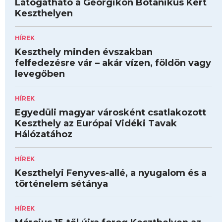
Látogatható a Georgikon Botanikus Kert
Keszthelyen
HÍREK
Keszthely minden évszakban
felfedezésre vár – akár vízen, földön vagy
levegőben
HÍREK
Egyedüli magyar városként csatlakozott
Keszthely az Európai Vidéki Tavak
Hálózatához
HÍREK
Keszthelyi Fenyves-allé, a nyugalom és a
történelem sétánya
HÍREK