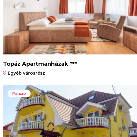
Topáz Apartmanházak ***
Egyéb városrész
Panzió