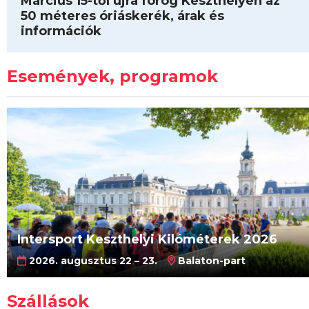
Március 15-től újra forog Keszthelyen az
50 méteres óriáskerék, árak és
információk
Események, programok
Intersport Keszthelyi Kilóméterek 2026
2026. augusztus 22 – 23.
Balaton-part
Szállások