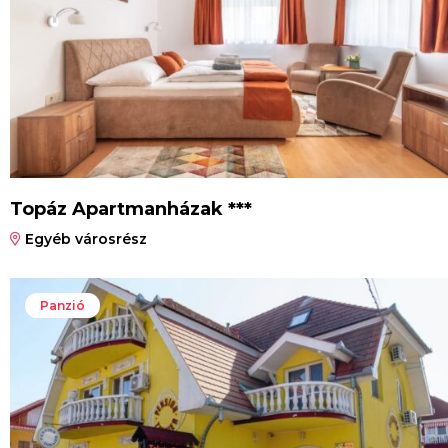
Topáz Apartmanházak ***
Egyéb városrész
Panzió