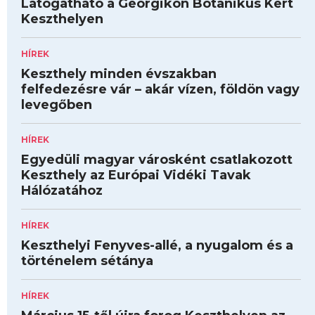
Látogatható a Georgikon Botanikus Kert
Keszthelyen
HÍREK
Keszthely minden évszakban
felfedezésre vár – akár vízen, földön vagy
levegőben
HÍREK
Egyedüli magyar városként csatlakozott
Keszthely az Európai Vidéki Tavak
Hálózatához
HÍREK
Keszthelyi Fenyves-allé, a nyugalom és a
történelem sétánya
HÍREK