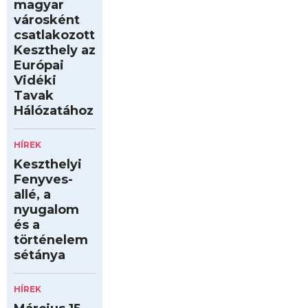
magyar
városként
csatlakozott
Keszthely az
Európai
Vidéki
Tavak
Hálózatához
HÍREK
Keszthelyi
Fenyves-
allé, a
nyugalom
és a
történelem
sétánya
HÍREK