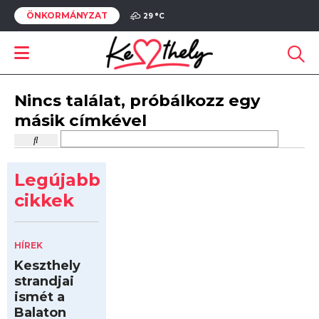
ÖNKORMÁNYZAT
29 °
C
Nincs találat, próbálkozz egy
másik címkével
Legújabb
cikkek
HÍREK
Keszthely
strandjai
ismét a
Balaton