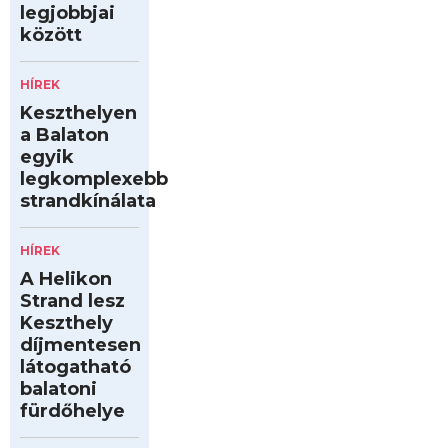
legjobbjai
között
HÍREK
Keszthelyen
a Balaton
egyik
legkomplexebb
strandkínálata
HÍREK
A Helikon
Strand lesz
Keszthely
díjmentesen
látogatható
balatoni
fürdőhelye