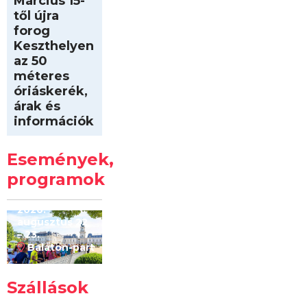
Március 15-
től újra
forog
Keszthelyen
az 50
méteres
óriáskerék,
árak és
információk
Intersport
Keszthelyi
Események,
Kilóméterek
2026
programok
2026.
augusztus 22
– 23.
Balaton-part
Szállások