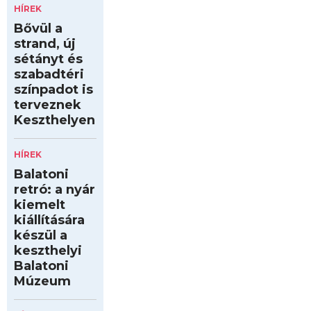
HÍREK
Bővül a
strand, új
sétányt és
szabadtéri
színpadot is
terveznek
Keszthelyen
HÍREK
Balatoni
retró: a nyár
kiemelt
kiállítására
készül a
keszthelyi
Balatoni
Múzeum