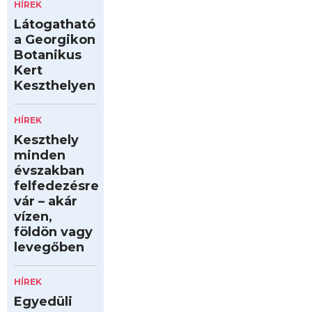
HÍREK
Látogatható
a Georgikon
Botanikus
Kert
Keszthelyen
HÍREK
Keszthely
minden
évszakban
felfedezésre
vár – akár
vízen,
földön vagy
levegőben
HÍREK
Egyedüli