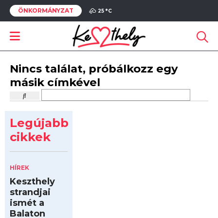
ÖNKORMÁNYZAT
25 °
C
Nincs találat, próbálkozz egy
másik címkével
Legújabb
cikkek
HÍREK
Keszthely
strandjai
ismét a
Balaton