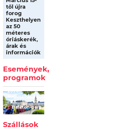
Március 15-
től újra
forog
Keszthelyen
az 50
méteres
óriáskerék,
árak és
információk
Intersport
Keszthelyi
Események,
Kilóméterek
2026
programok
2026.
augusztus 22
– 23.
Balaton-part
Szállások