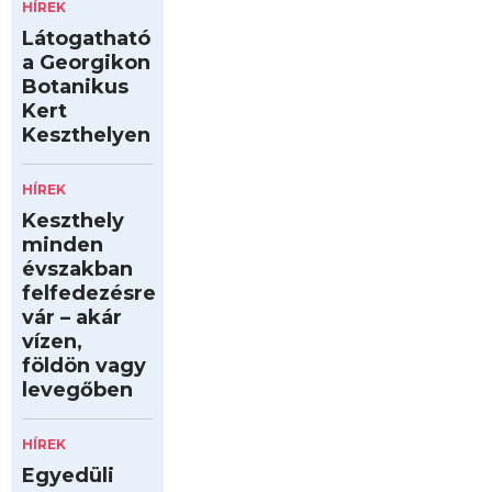
HÍREK
Látogatható
a Georgikon
Botanikus
Kert
Keszthelyen
HÍREK
Keszthely
minden
évszakban
felfedezésre
vár – akár
vízen,
földön vagy
levegőben
HÍREK
Egyedüli