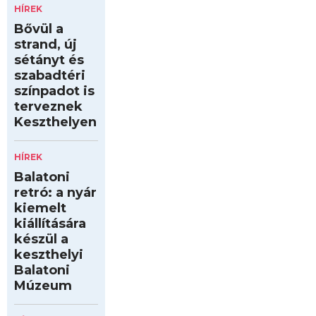
HÍREK
Bővül a
strand, új
sétányt és
szabadtéri
színpadot is
terveznek
Keszthelyen
HÍREK
Balatoni
retró: a nyár
kiemelt
kiállítására
készül a
keszthelyi
Balatoni
Múzeum