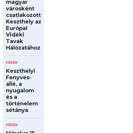
magyar
városként
csatlakozott
Keszthely az
Európai
Vidéki
Tavak
Hálózatához
HÍREK
Keszthelyi
Fenyves-
allé, a
nyugalom
és a
történelem
sétánya
HÍREK