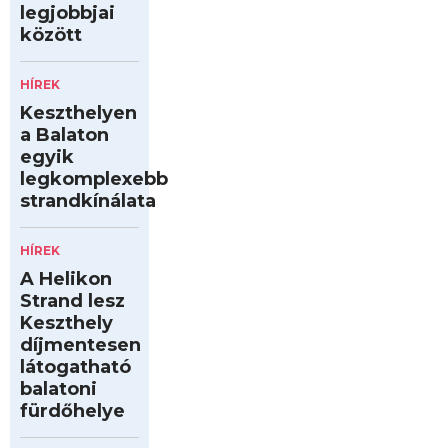
legjobbjai
között
HÍREK
Keszthelyen
a Balaton
egyik
legkomplexebb
strandkínálata
HÍREK
A Helikon
Strand lesz
Keszthely
díjmentesen
látogatható
balatoni
fürdőhelye