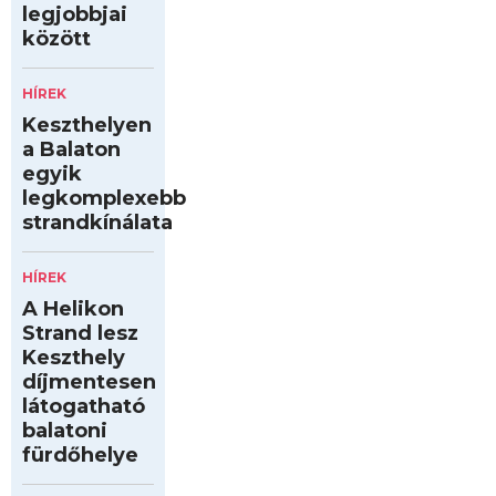
legjobbjai
között
HÍREK
Keszthelyen
a Balaton
egyik
legkomplexebb
strandkínálata
HÍREK
A Helikon
Strand lesz
Keszthely
díjmentesen
látogatható
balatoni
fürdőhelye