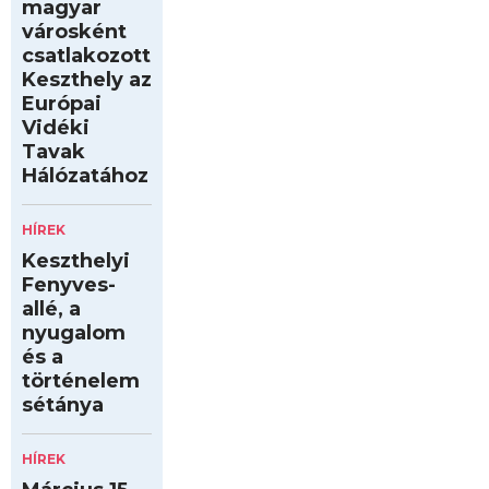
magyar
városként
csatlakozott
Keszthely az
Európai
Vidéki
Tavak
Hálózatához
HÍREK
Keszthelyi
Fenyves-
allé, a
nyugalom
és a
történelem
sétánya
HÍREK