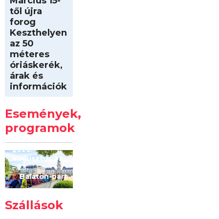
Március 15-
től újra
forog
Keszthelyen
az 50
méteres
óriáskerék,
árak és
információk
Intersport
Keszthelyi
Események,
Kilóméterek
2026
programok
2026.
augusztus 22
– 23.
Balaton-part
Szállások