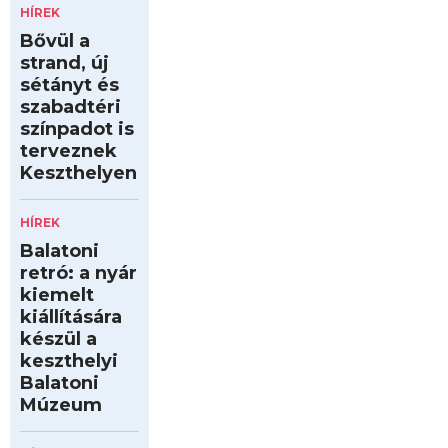
HÍREK
Bővül a
strand, új
sétányt és
szabadtéri
színpadot is
terveznek
Keszthelyen
HÍREK
Balatoni
retró: a nyár
kiemelt
kiállítására
készül a
keszthelyi
Balatoni
Múzeum