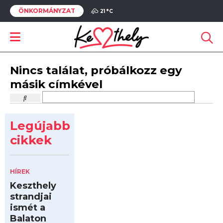
ÖNKORMÁNYZAT
21 °
C
Nincs találat, próbálkozz egy
másik címkével
Legújabb
cikkek
HÍREK
Keszthely
strandjai
ismét a
Balaton