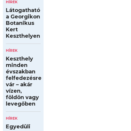
HÍREK
Látogatható
a Georgikon
Botanikus
Kert
Keszthelyen
HÍREK
Keszthely
minden
évszakban
felfedezésre
vár – akár
vízen,
földön vagy
levegőben
HÍREK
Egyedüli