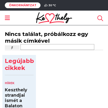
ÖNKORMÁNYZAT
30 °
C
Nincs találat, próbálkozz egy
másik címkével
Legújabb
cikkek
HÍREK
Keszthely
strandjai
ismét a
Balaton