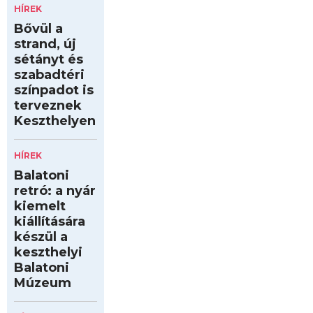
HÍREK
Bővül a
strand, új
sétányt és
szabadtéri
színpadot is
terveznek
Keszthelyen
HÍREK
Balatoni
retró: a nyár
kiemelt
kiállítására
készül a
keszthelyi
Balatoni
Múzeum