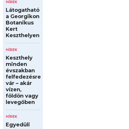
HÍREK
Látogatható
a Georgikon
Botanikus
Kert
Keszthelyen
HÍREK
Keszthely
minden
évszakban
felfedezésre
vár – akár
vízen,
földön vagy
levegőben
HÍREK
Egyedüli