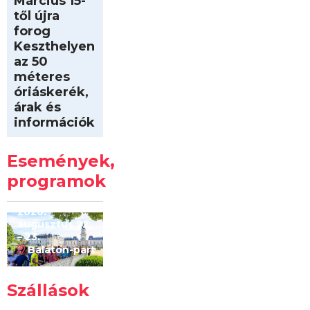
Március 15-
től újra
forog
Keszthelyen
az 50
méteres
óriáskerék,
árak és
információk
Intersport
Keszthelyi
Események,
Kilóméterek
2026
programok
2026.
augusztus 22
– 23.
Balaton-part
Szállások