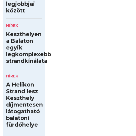
legjobbjai
között
HÍREK
Keszthelyen
a Balaton
egyik
legkomplexebb
strandkínálata
HÍREK
A Helikon
Strand lesz
Keszthely
díjmentesen
látogatható
balatoni
fürdőhelye