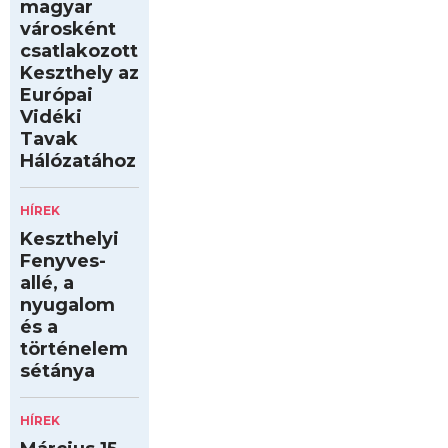
magyar
városként
csatlakozott
Keszthely az
Európai
Vidéki
Tavak
Hálózatához
HÍREK
Keszthelyi
Fenyves-
allé, a
nyugalom
és a
történelem
sétánya
HÍREK