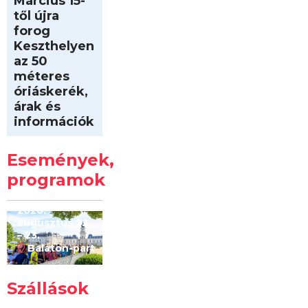
Március 15-
től újra
forog
Keszthelyen
az 50
méteres
óriáskerék,
árak és
információk
Intersport
Keszthelyi
Események,
Kilóméterek
2026
programok
2026.
augusztus 22
– 23.
Balaton-part
Szállások