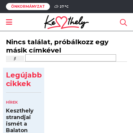
ÖNKORMÁNYZAT
27 °
C
Nincs találat, próbálkozz egy
másik címkével
Legújabb
cikkek
HÍREK
Keszthely
strandjai
ismét a
Balaton