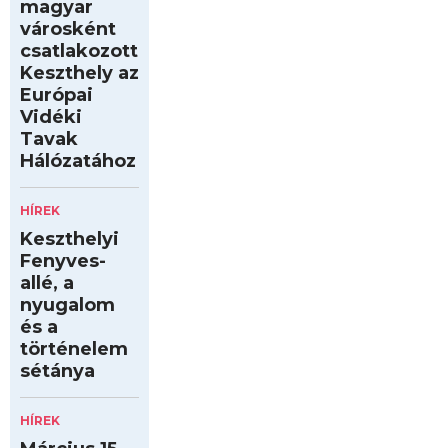
magyar
városként
csatlakozott
Keszthely az
Európai
Vidéki
Tavak
Hálózatához
HÍREK
Keszthelyi
Fenyves-
allé, a
nyugalom
és a
történelem
sétánya
HÍREK