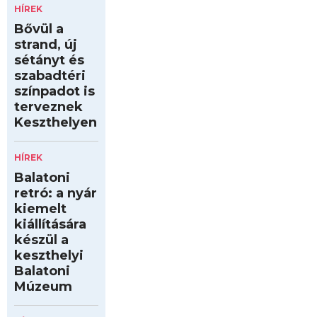
HÍREK
Bővül a
strand, új
sétányt és
szabadtéri
színpadot is
terveznek
Keszthelyen
HÍREK
Balatoni
retró: a nyár
kiemelt
kiállítására
készül a
keszthelyi
Balatoni
Múzeum