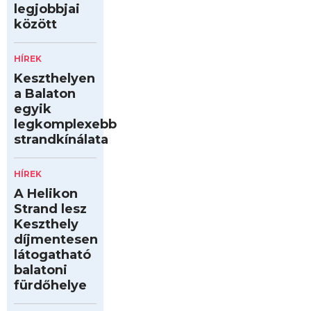
legjobbjai
között
HÍREK
Keszthelyen
a Balaton
egyik
legkomplexebb
strandkínálata
HÍREK
A Helikon
Strand lesz
Keszthely
díjmentesen
látogatható
balatoni
fürdőhelye