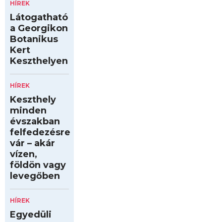
HÍREK
Látogatható
a Georgikon
Botanikus
Kert
Keszthelyen
HÍREK
Keszthely
minden
évszakban
felfedezésre
vár – akár
vízen,
földön vagy
levegőben
HÍREK
Egyedüli