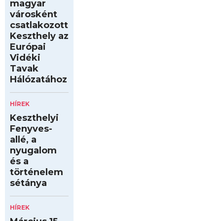
magyar
városként
csatlakozott
Keszthely az
Európai
Vidéki
Tavak
Hálózatához
HÍREK
Keszthelyi
Fenyves-
allé, a
nyugalom
és a
történelem
sétánya
HÍREK