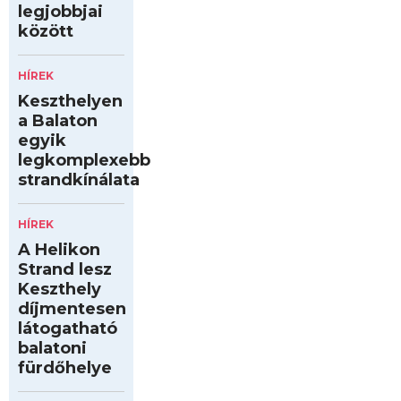
legjobbjai
között
HÍREK
Keszthelyen
a Balaton
egyik
legkomplexebb
strandkínálata
HÍREK
A Helikon
Strand lesz
Keszthely
díjmentesen
látogatható
balatoni
fürdőhelye