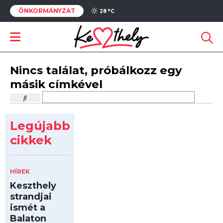
ÖNKORMÁNYZAT
28 °
C
Nincs találat, próbálkozz egy
másik címkével
Legújabb
cikkek
HÍREK
Keszthely
strandjai
ismét a
Balaton