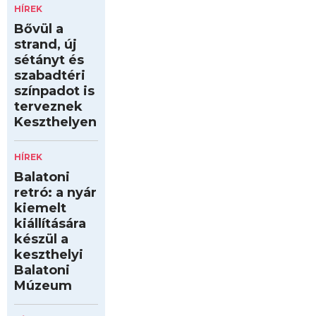
HÍREK
Bővül a
strand, új
sétányt és
szabadtéri
színpadot is
terveznek
Keszthelyen
HÍREK
Balatoni
retró: a nyár
kiemelt
kiállítására
készül a
keszthelyi
Balatoni
Múzeum