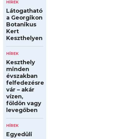
HÍREK
Látogatható
a Georgikon
Botanikus
Kert
Keszthelyen
HÍREK
Keszthely
minden
évszakban
felfedezésre
vár – akár
vízen,
földön vagy
levegőben
HÍREK
Egyedüli