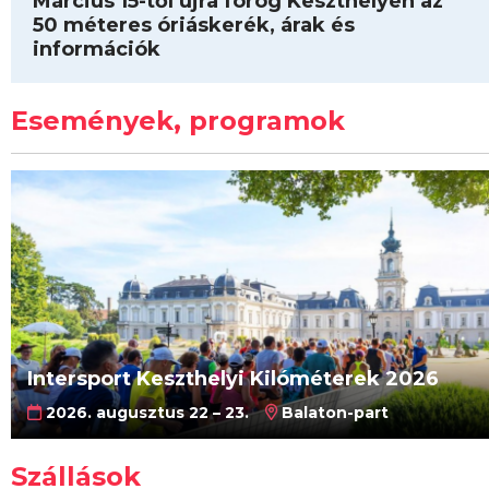
Március 15-től újra forog Keszthelyen az
50 méteres óriáskerék, árak és
információk
Események, programok
Intersport Keszthelyi Kilóméterek 2026
2026. augusztus 22 – 23.
Balaton-part
Szállások