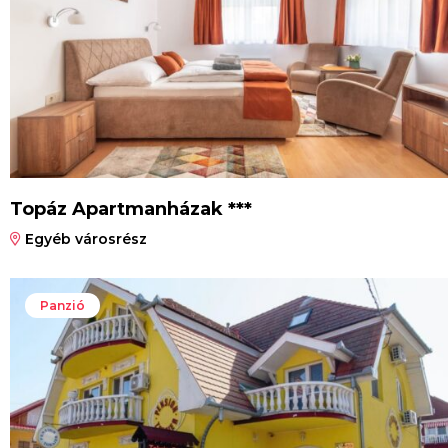
Topáz Apartmanházak ***
Egyéb városrész
Panzió