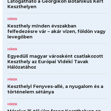
Látogatható a Georgikon Botanikus Kert
Keszthelyen
HÍREK
Keszthely minden évszakban
felfedezésre vár – akár vízen, földön vagy
levegőben
HÍREK
Egyedüli magyar városként csatlakozott
Keszthely az Európai Vidéki Tavak
Hálózatához
HÍREK
Keszthelyi Fenyves-allé, a nyugalom és a
történelem sétánya
HÍREK