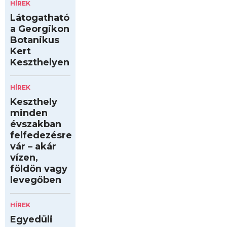
HÍREK
Látogatható
a Georgikon
Botanikus
Kert
Keszthelyen
HÍREK
Keszthely
minden
évszakban
felfedezésre
vár – akár
vízen,
földön vagy
levegőben
HÍREK
Egyedüli