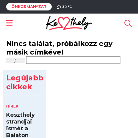
ÖNKORMÁNYZAT
30 °
C
Nincs találat, próbálkozz egy
másik címkével
Legújabb
cikkek
HÍREK
Keszthely
strandjai
ismét a
Balaton