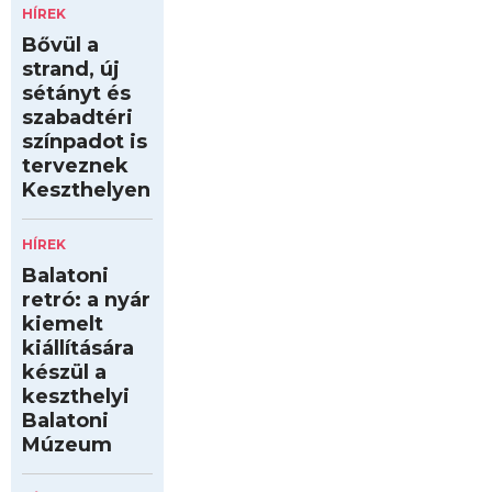
HÍREK
Bővül a
strand, új
sétányt és
szabadtéri
színpadot is
terveznek
Keszthelyen
HÍREK
Balatoni
retró: a nyár
kiemelt
kiállítására
készül a
keszthelyi
Balatoni
Múzeum