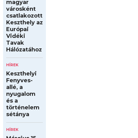
magyar
városként
csatlakozott
Keszthely az
Európai
Vidéki
Tavak
Hálózatához
HÍREK
Keszthelyi
Fenyves-
allé, a
nyugalom
és a
történelem
sétánya
HÍREK