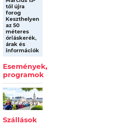
Március 15-
től újra
forog
Keszthelyen
az 50
méteres
óriáskerék,
árak és
információk
Intersport
Keszthelyi
Események,
Kilóméterek
2026
programok
2026.
augusztus 22
– 23.
Balaton-part
Szállások