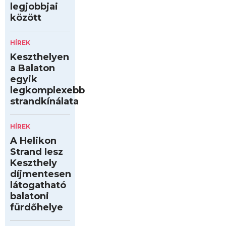
legjobbjai
között
HÍREK
Keszthelyen
a Balaton
egyik
legkomplexebb
strandkínálata
HÍREK
A Helikon
Strand lesz
Keszthely
díjmentesen
látogatható
balatoni
fürdőhelye