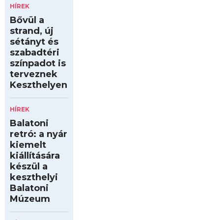
HÍREK
Bővül a
strand, új
sétányt és
szabadtéri
színpadot is
terveznek
Keszthelyen
HÍREK
Balatoni
retró: a nyár
kiemelt
kiállítására
készül a
keszthelyi
Balatoni
Múzeum