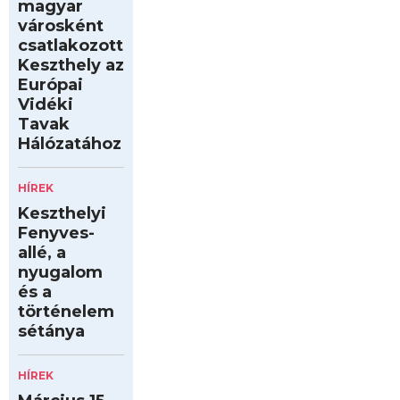
magyar
városként
csatlakozott
Keszthely az
Európai
Vidéki
Tavak
Hálózatához
HÍREK
Keszthelyi
Fenyves-
allé, a
nyugalom
és a
történelem
sétánya
HÍREK