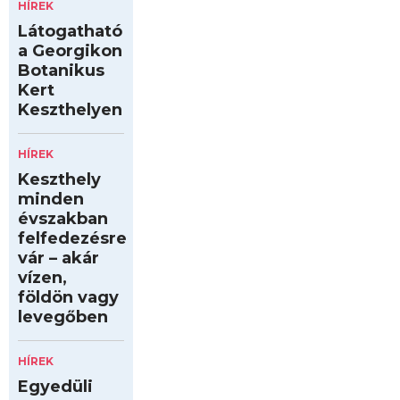
HÍREK
Látogatható
a Georgikon
Botanikus
Kert
Keszthelyen
HÍREK
Keszthely
minden
évszakban
felfedezésre
vár – akár
vízen,
földön vagy
levegőben
HÍREK
Egyedüli