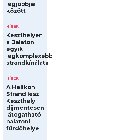
legjobbjai
között
HÍREK
Keszthelyen
a Balaton
egyik
legkomplexebb
strandkínálata
HÍREK
A Helikon
Strand lesz
Keszthely
díjmentesen
látogatható
balatoni
fürdőhelye