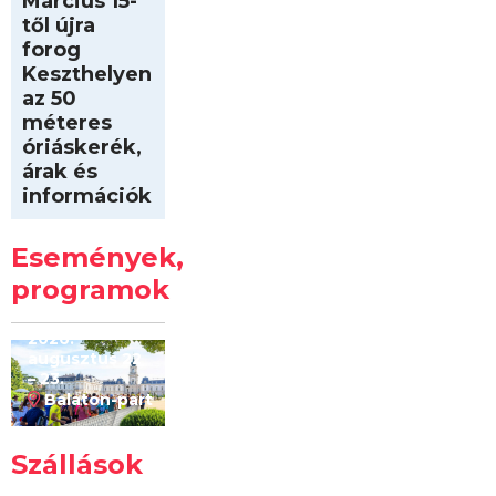
Március 15-
től újra
forog
Keszthelyen
az 50
méteres
óriáskerék,
árak és
információk
Intersport
Keszthelyi
Események,
Kilóméterek
2026
programok
2026.
augusztus 22
– 23.
Balaton-part
Szállások