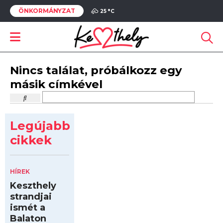
ÖNKORMÁNYZAT
25 °
C
Nincs találat, próbálkozz egy
másik címkével
Legújabb
cikkek
HÍREK
Keszthely
strandjai
ismét a
Balaton