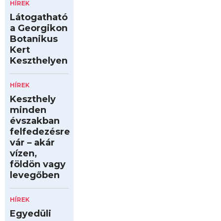
HÍREK
Látogatható
a Georgikon
Botanikus
Kert
Keszthelyen
HÍREK
Keszthely
minden
évszakban
felfedezésre
vár – akár
vízen,
földön vagy
levegőben
HÍREK
Egyedüli