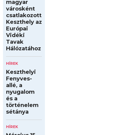
magyar
városként
csatlakozott
Keszthely az
Európai
Vidéki
Tavak
Hálózatához
HÍREK
Keszthelyi
Fenyves-
allé, a
nyugalom
és a
történelem
sétánya
HÍREK