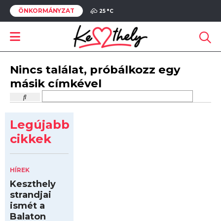
ÖNKORMÁNYZAT
25 °
C
Nincs találat, próbálkozz egy
másik címkével
Legújabb
cikkek
HÍREK
Keszthely
strandjai
ismét a
Balaton