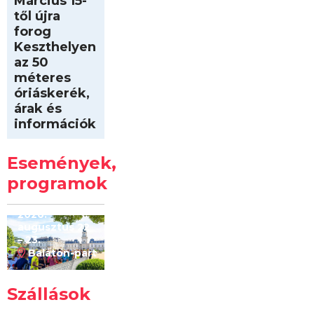
Március 15-
től újra
forog
Keszthelyen
az 50
méteres
óriáskerék,
árak és
információk
Intersport
Keszthelyi
Események,
Kilóméterek
2026
programok
2026.
augusztus 22
– 23.
Balaton-part
Szállások