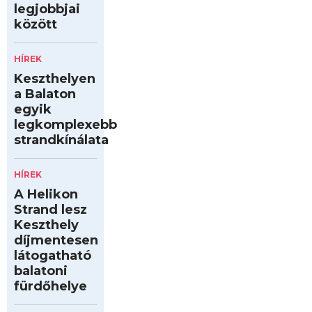
legjobbjai
között
HÍREK
Keszthelyen
a Balaton
egyik
legkomplexebb
strandkínálata
HÍREK
A Helikon
Strand lesz
Keszthely
díjmentesen
látogatható
balatoni
fürdőhelye