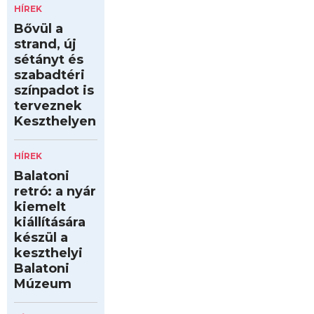
HÍREK
Bővül a
strand, új
sétányt és
szabadtéri
színpadot is
terveznek
Keszthelyen
HÍREK
Balatoni
retró: a nyár
kiemelt
kiállítására
készül a
keszthelyi
Balatoni
Múzeum