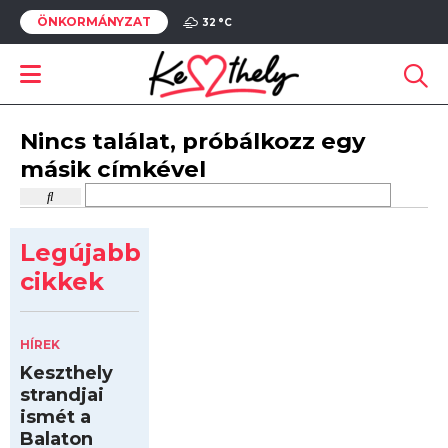
ÖNKORMÁNYZAT
32 °
C
Nincs találat, próbálkozz egy
másik címkével
Legújabb
cikkek
HÍREK
Keszthely
strandjai
ismét a
Balaton