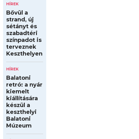
HÍREK
Bővül a
strand, új
sétányt és
szabadtéri
színpadot is
terveznek
Keszthelyen
HÍREK
Balatoni
retró: a nyár
kiemelt
kiállítására
készül a
keszthelyi
Balatoni
Múzeum