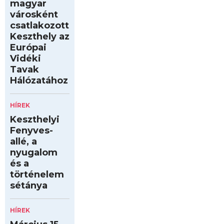
magyar
városként
csatlakozott
Keszthely az
Európai
Vidéki
Tavak
Hálózatához
HÍREK
Keszthelyi
Fenyves-
allé, a
nyugalom
és a
történelem
sétánya
HÍREK