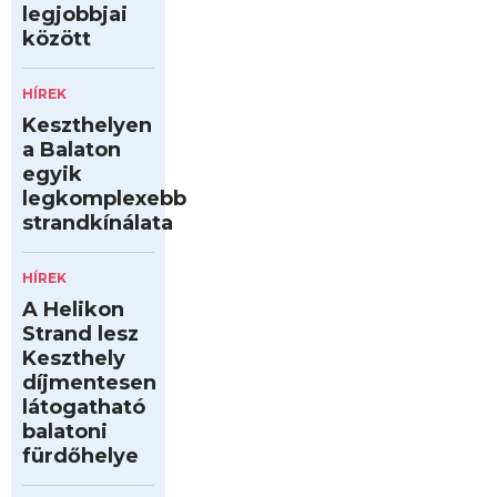
legjobbjai
között
HÍREK
Keszthelyen
a Balaton
egyik
legkomplexebb
strandkínálata
HÍREK
A Helikon
Strand lesz
Keszthely
díjmentesen
látogatható
balatoni
fürdőhelye