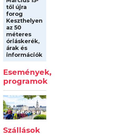
Március 15-
től újra
forog
Keszthelyen
az 50
méteres
óriáskerék,
árak és
információk
Intersport
Keszthelyi
Események,
Kilóméterek
2026
programok
2026.
augusztus 22
– 23.
Balaton-part
Szállások