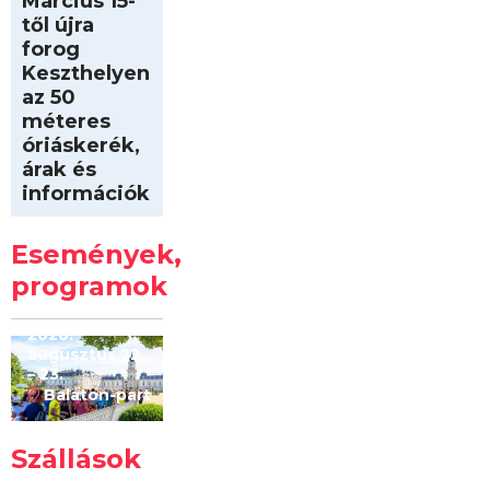
Március 15-
től újra
forog
Keszthelyen
az 50
méteres
óriáskerék,
árak és
információk
Intersport
Keszthelyi
Események,
Kilóméterek
2026
programok
2026.
augusztus 22
– 23.
Balaton-part
Szállások