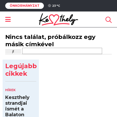
ÖNKORMÁNYZAT
23 °
C
Nincs találat, próbálkozz egy
másik címkével
Legújabb
cikkek
HÍREK
Keszthely
strandjai
ismét a
Balaton