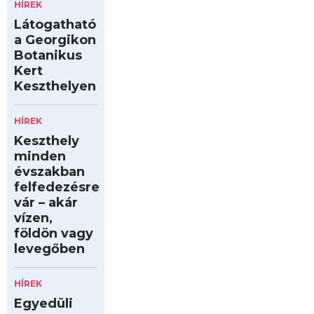
HÍREK
Látogatható
a Georgikon
Botanikus
Kert
Keszthelyen
HÍREK
Keszthely
minden
évszakban
felfedezésre
vár – akár
vízen,
földön vagy
levegőben
HÍREK
Egyedüli