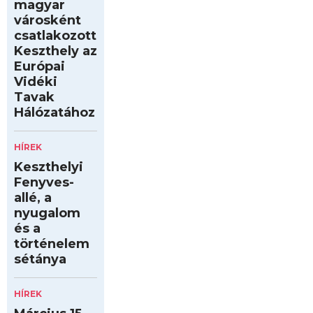
magyar
városként
csatlakozott
Keszthely az
Európai
Vidéki
Tavak
Hálózatához
HÍREK
Keszthelyi
Fenyves-
allé, a
nyugalom
és a
történelem
sétánya
HÍREK