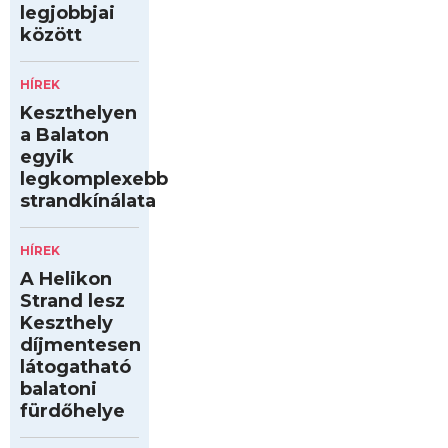
legjobbjai
között
HÍREK
Keszthelyen
a Balaton
egyik
legkomplexebb
strandkínálata
HÍREK
A Helikon
Strand lesz
Keszthely
díjmentesen
látogatható
balatoni
fürdőhelye