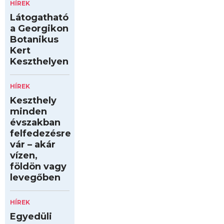
HÍREK
Látogatható
a Georgikon
Botanikus
Kert
Keszthelyen
HÍREK
Keszthely
minden
évszakban
felfedezésre
vár – akár
vízen,
földön vagy
levegőben
HÍREK
Egyedüli