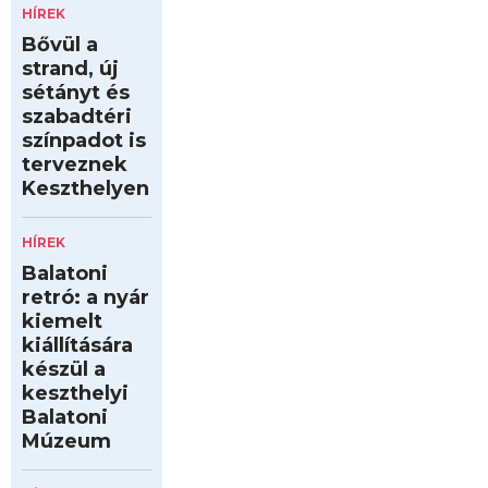
HÍREK
Bővül a
strand, új
sétányt és
szabadtéri
színpadot is
terveznek
Keszthelyen
HÍREK
Balatoni
retró: a nyár
kiemelt
kiállítására
készül a
keszthelyi
Balatoni
Múzeum