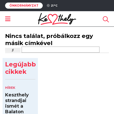
ÖNKORMÁNYZAT
21 °
C
Nincs találat, próbálkozz egy
másik címkével
Legújabb
cikkek
HÍREK
Keszthely
strandjai
ismét a
Balaton