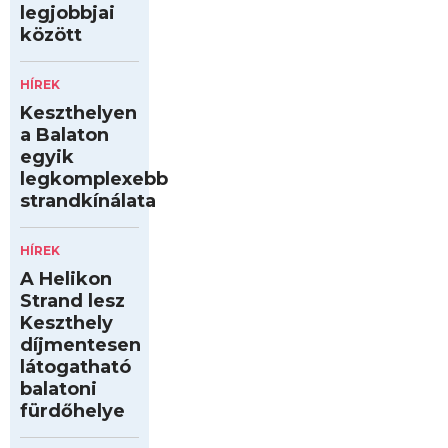
legjobbjai
között
HÍREK
Keszthelyen
a Balaton
egyik
legkomplexebb
strandkínálata
HÍREK
A Helikon
Strand lesz
Keszthely
díjmentesen
látogatható
balatoni
fürdőhelye