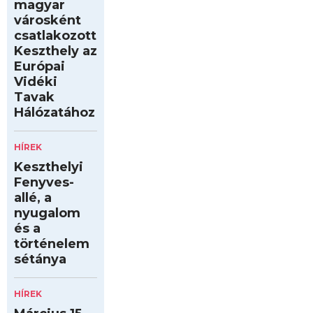
magyar
városként
csatlakozott
Keszthely az
Európai
Vidéki
Tavak
Hálózatához
HÍREK
Keszthelyi
Fenyves-
allé, a
nyugalom
és a
történelem
sétánya
HÍREK