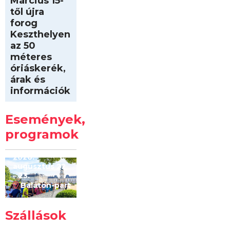
Március 15-
től újra
forog
Keszthelyen
az 50
méteres
óriáskerék,
árak és
információk
Intersport
Keszthelyi
Események,
Kilóméterek
2026
programok
2026.
augusztus 22
– 23.
Balaton-part
Szállások