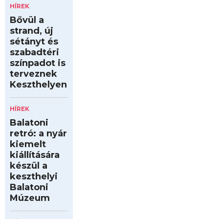
HÍREK
Bővül a
strand, új
sétányt és
szabadtéri
színpadot is
terveznek
Keszthelyen
HÍREK
Balatoni
retró: a nyár
kiemelt
kiállítására
készül a
keszthelyi
Balatoni
Múzeum