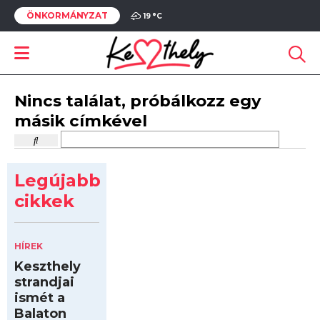
ÖNKORMÁNYZAT
19 °
C
Nincs találat, próbálkozz egy
másik címkével
Legújabb
cikkek
HÍREK
Keszthely
strandjai
ismét a
Balaton