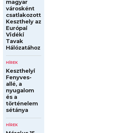
magyar
városként
csatlakozott
Keszthely az
Európai
Vidéki
Tavak
Hálózatához
HÍREK
Keszthelyi
Fenyves-
allé, a
nyugalom
és a
történelem
sétánya
HÍREK