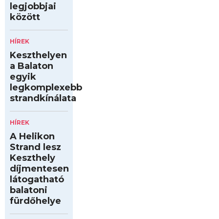
legjobbjai
között
HÍREK
Keszthelyen
a Balaton
egyik
legkomplexebb
strandkínálata
HÍREK
A Helikon
Strand lesz
Keszthely
díjmentesen
látogatható
balatoni
fürdőhelye