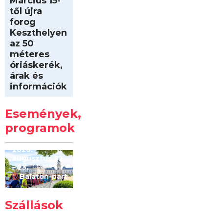
Március 15-
től újra
forog
Keszthelyen
az 50
méteres
óriáskerék,
árak és
információk
Intersport
Keszthelyi
Események,
Kilóméterek
2026
programok
2026.
augusztus 22
– 23.
Balaton-part
Szállások