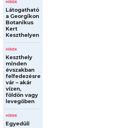
HÍREK
Látogatható
a Georgikon
Botanikus
Kert
Keszthelyen
HÍREK
Keszthely
minden
évszakban
felfedezésre
vár – akár
vízen,
földön vagy
levegőben
HÍREK
Egyedüli