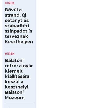
HÍREK
Bővül a
strand, új
sétányt és
szabadtéri
színpadot is
terveznek
Keszthelyen
HÍREK
Balatoni
retró: a nyár
kiemelt
kiállítására
készül a
keszthelyi
Balatoni
Múzeum