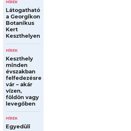
HÍREK
Látogatható
a Georgikon
Botanikus
Kert
Keszthelyen
HÍREK
Keszthely
minden
évszakban
felfedezésre
vár – akár
vízen,
földön vagy
levegőben
HÍREK
Egyedüli