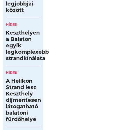
legjobbjai
között
HÍREK
Keszthelyen
a Balaton
egyik
legkomplexebb
strandkínálata
HÍREK
A Helikon
Strand lesz
Keszthely
díjmentesen
látogatható
balatoni
fürdőhelye