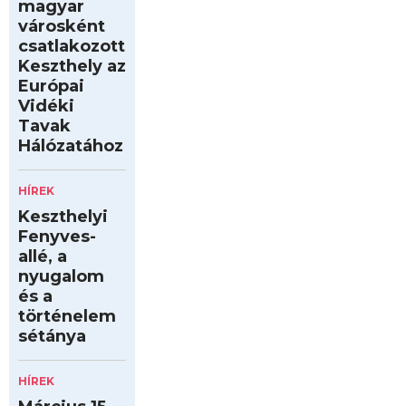
magyar
városként
csatlakozott
Keszthely az
Európai
Vidéki
Tavak
Hálózatához
HÍREK
Keszthelyi
Fenyves-
allé, a
nyugalom
és a
történelem
sétánya
HÍREK