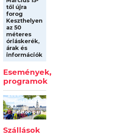
Március 15-
től újra
forog
Keszthelyen
az 50
méteres
óriáskerék,
árak és
információk
Intersport
Keszthelyi
Események,
Kilóméterek
2026
programok
2026.
augusztus 22
– 23.
Balaton-part
Szállások