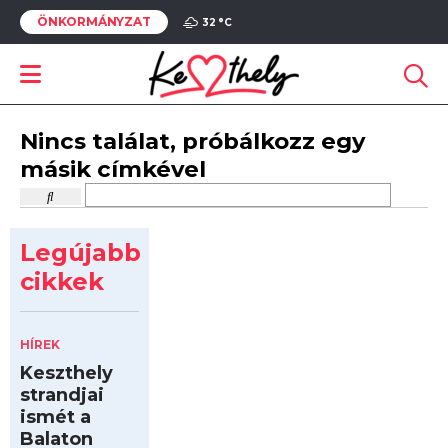
ÖNKORMÁNYZAT
32 °
C
Nincs találat, próbálkozz egy
másik címkével
Legújabb
cikkek
HÍREK
Keszthely
strandjai
ismét a
Balaton