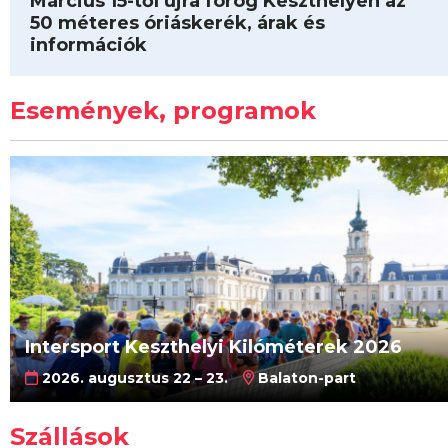
Március 15-től újra forog Keszthelyen az
50 méteres óriáskerék, árak és
információk
Események, programok
Intersport Keszthelyi Kilóméterek 2026
2026. augusztus 22 – 23.
Balaton-part
Szállások