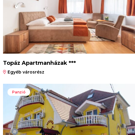
Topáz Apartmanházak ***
Egyéb városrész
Panzió