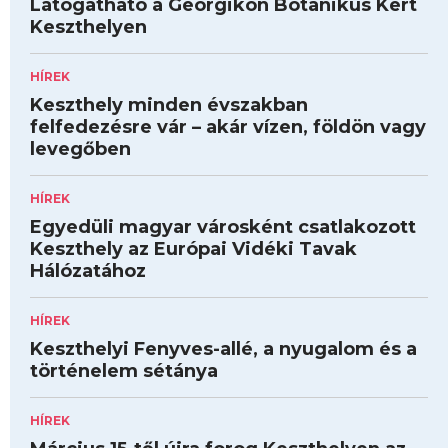
Látogatható a Georgikon Botanikus Kert
Keszthelyen
HÍREK
Keszthely minden évszakban
felfedezésre vár – akár vízen, földön vagy
levegőben
HÍREK
Egyedüli magyar városként csatlakozott
Keszthely az Európai Vidéki Tavak
Hálózatához
HÍREK
Keszthelyi Fenyves-allé, a nyugalom és a
történelem sétánya
HÍREK