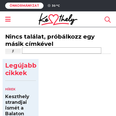
ÖNKORMÁNYZAT
30 °
C
Nincs találat, próbálkozz egy
másik címkével
Legújabb
cikkek
HÍREK
Keszthely
strandjai
ismét a
Balaton