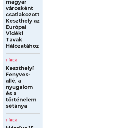
magyar
városként
csatlakozott
Keszthely az
Európai
Vidéki
Tavak
Hálózatához
HÍREK
Keszthelyi
Fenyves-
allé, a
nyugalom
és a
történelem
sétánya
HÍREK