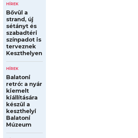
HÍREK
Bővül a
strand, új
sétányt és
szabadtéri
színpadot is
terveznek
Keszthelyen
HÍREK
Balatoni
retró: a nyár
kiemelt
kiállítására
készül a
keszthelyi
Balatoni
Múzeum