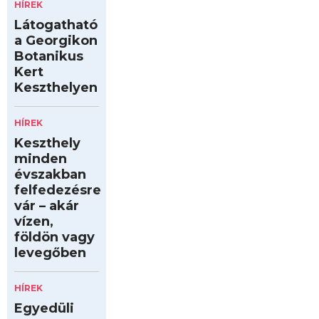
HÍREK
Látogatható
a Georgikon
Botanikus
Kert
Keszthelyen
HÍREK
Keszthely
minden
évszakban
felfedezésre
vár – akár
vízen,
földön vagy
levegőben
HÍREK
Egyedüli