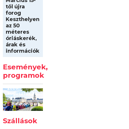
Március 15-
től újra
forog
Keszthelyen
az 50
méteres
óriáskerék,
árak és
információk
Intersport
Keszthelyi
Események,
Kilóméterek
2026
programok
2026.
augusztus 22
– 23.
Balaton-part
Szállások