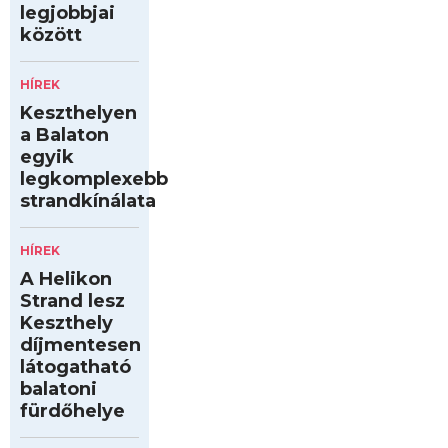
legjobbjai
között
HÍREK
Keszthelyen
a Balaton
egyik
legkomplexebb
strandkínálata
HÍREK
A Helikon
Strand lesz
Keszthely
díjmentesen
látogatható
balatoni
fürdőhelye