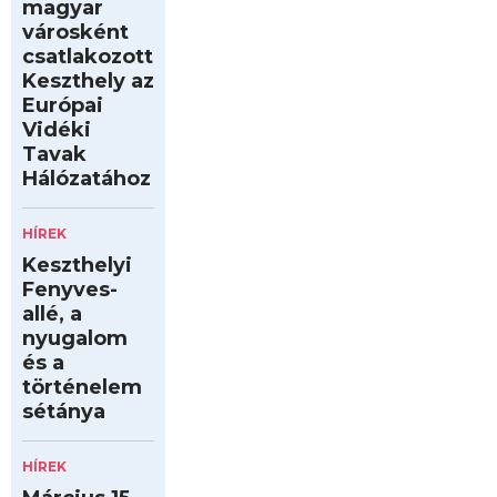
magyar
városként
csatlakozott
Keszthely az
Európai
Vidéki
Tavak
Hálózatához
HÍREK
Keszthelyi
Fenyves-
allé, a
nyugalom
és a
történelem
sétánya
HÍREK