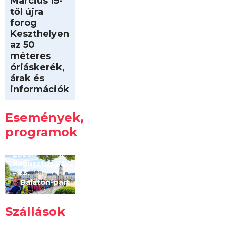
Március 15-
től újra
forog
Keszthelyen
az 50
méteres
óriáskerék,
árak és
információk
Intersport
Keszthelyi
Események,
Kilóméterek
2026
programok
2026.
augusztus 22
– 23.
Balaton-part
Szállások