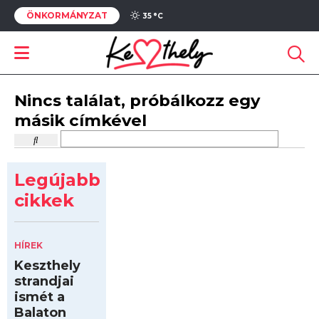
ÖNKORMÁNYZAT
35 °
C
Nincs találat, próbálkozz egy
másik címkével
Legújabb
cikkek
HÍREK
Keszthely
strandjai
ismét a
Balaton