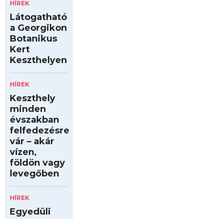
HÍREK
Látogatható
a Georgikon
Botanikus
Kert
Keszthelyen
HÍREK
Keszthely
minden
évszakban
felfedezésre
vár – akár
vízen,
földön vagy
levegőben
HÍREK
Egyedüli