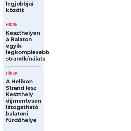
legjobbjai
között
HÍREK
Keszthelyen
a Balaton
egyik
legkomplexebb
strandkínálata
HÍREK
A Helikon
Strand lesz
Keszthely
díjmentesen
látogatható
balatoni
fürdőhelye