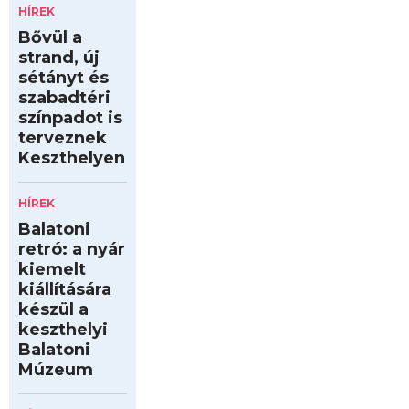
HÍREK
Bővül a
strand, új
sétányt és
szabadtéri
színpadot is
terveznek
Keszthelyen
HÍREK
Balatoni
retró: a nyár
kiemelt
kiállítására
készül a
keszthelyi
Balatoni
Múzeum