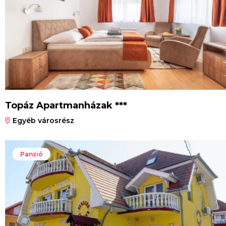
Topáz Apartmanházak ***
Egyéb városrész
Panzió