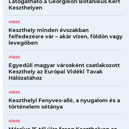
Látogatható a Georgikon Botanikus Kert
Keszthelyen
HÍREK
Keszthely minden évszakban
felfedezésre vár – akár vízen, földön vagy
levegőben
HÍREK
Egyedüli magyar városként csatlakozott
Keszthely az Európai Vidéki Tavak
Hálózatához
HÍREK
Keszthelyi Fenyves-allé, a nyugalom és a
történelem sétánya
HÍREK