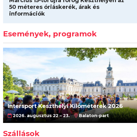
Március 15-től újra forog Keszthelyen az
50 méteres óriáskerék, árak és
információk
Események, programok
Intersport Keszthelyi Kilóméterek 2026
2026. augusztus 22 – 23.
Balaton-part
Szállások