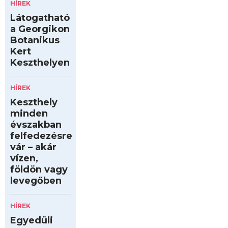
HÍREK
Látogatható
a Georgikon
Botanikus
Kert
Keszthelyen
HÍREK
Keszthely
minden
évszakban
felfedezésre
vár – akár
vízen,
földön vagy
levegőben
HÍREK
Egyedüli