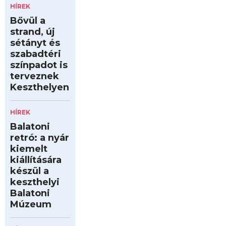
HÍREK
Bővül a
strand, új
sétányt és
szabadtéri
színpadot is
terveznek
Keszthelyen
HÍREK
Balatoni
retró: a nyár
kiemelt
kiállítására
készül a
keszthelyi
Balatoni
Múzeum