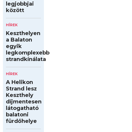
legjobbjai
között
HÍREK
Keszthelyen
a Balaton
egyik
legkomplexebb
strandkínálata
HÍREK
A Helikon
Strand lesz
Keszthely
díjmentesen
látogatható
balatoni
fürdőhelye