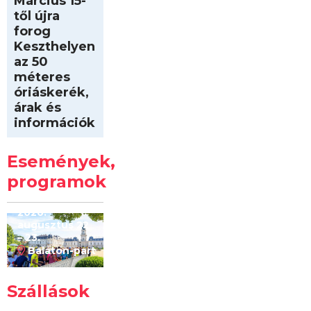
Március 15-
től újra
forog
Keszthelyen
az 50
méteres
óriáskerék,
árak és
információk
Intersport
Keszthelyi
Események,
Kilóméterek
2026
programok
2026.
augusztus 22
– 23.
Balaton-part
Szállások