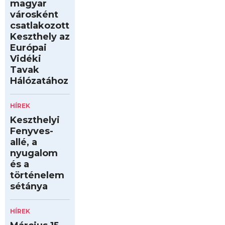
magyar
városként
csatlakozott
Keszthely az
Európai
Vidéki
Tavak
Hálózatához
HÍREK
Keszthelyi
Fenyves-
allé, a
nyugalom
és a
történelem
sétánya
HÍREK