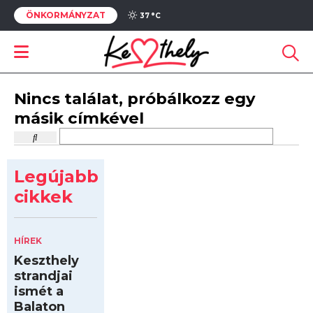
ÖNKORMÁNYZAT
37 °
C
Nincs találat, próbálkozz egy
másik címkével
Legújabb
cikkek
HÍREK
Keszthely
strandjai
ismét a
Balaton