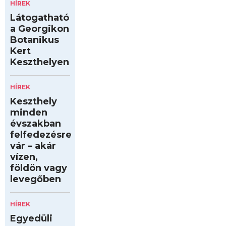
HÍREK
Látogatható
a Georgikon
Botanikus
Kert
Keszthelyen
HÍREK
Keszthely
minden
évszakban
felfedezésre
vár – akár
vízen,
földön vagy
levegőben
HÍREK
Egyedüli