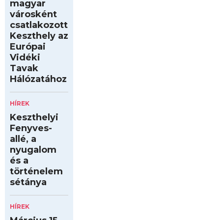
magyar
városként
csatlakozott
Keszthely az
Európai
Vidéki
Tavak
Hálózatához
HÍREK
Keszthelyi
Fenyves-
allé, a
nyugalom
és a
történelem
sétánya
HÍREK