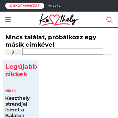
ÖNKORMÁNYZAT
22 °
C
Nincs találat, próbálkozz egy
másik címkével
Legújabb
cikkek
HÍREK
Keszthely
strandjai
ismét a
Balaton