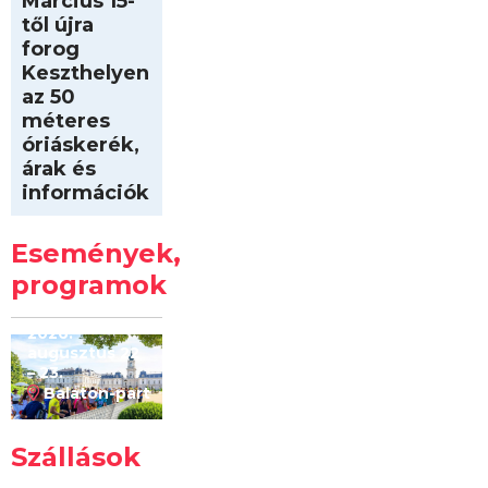
Március 15-
től újra
forog
Keszthelyen
az 50
méteres
óriáskerék,
árak és
információk
Intersport
Keszthelyi
Események,
Kilóméterek
2026
programok
2026.
augusztus 22
– 23.
Balaton-part
Szállások