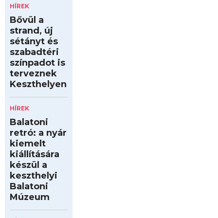
HÍREK
Bővül a
strand, új
sétányt és
szabadtéri
színpadot is
terveznek
Keszthelyen
HÍREK
Balatoni
retró: a nyár
kiemelt
kiállítására
készül a
keszthelyi
Balatoni
Múzeum