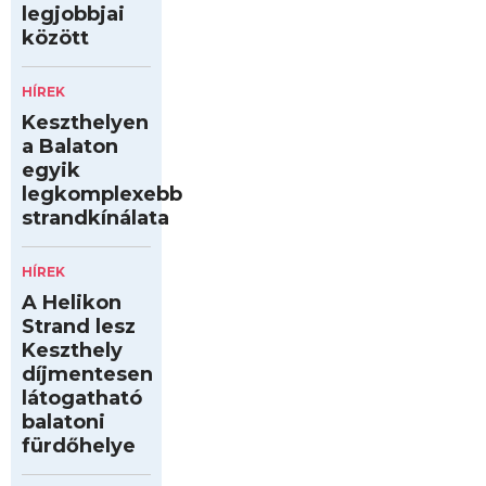
legjobbjai
között
HÍREK
Keszthelyen
a Balaton
egyik
legkomplexebb
strandkínálata
HÍREK
A Helikon
Strand lesz
Keszthely
díjmentesen
látogatható
balatoni
fürdőhelye