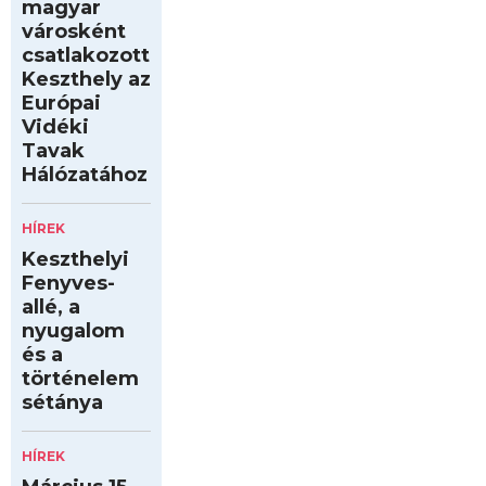
magyar
városként
csatlakozott
Keszthely az
Európai
Vidéki
Tavak
Hálózatához
HÍREK
Keszthelyi
Fenyves-
allé, a
nyugalom
és a
történelem
sétánya
HÍREK