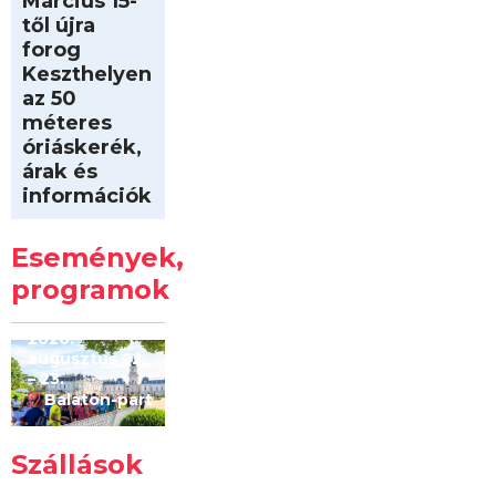
Március 15-
től újra
forog
Keszthelyen
az 50
méteres
óriáskerék,
árak és
információk
Intersport
Keszthelyi
Események,
Kilóméterek
2026
programok
2026.
augusztus 22
– 23.
Balaton-part
Szállások