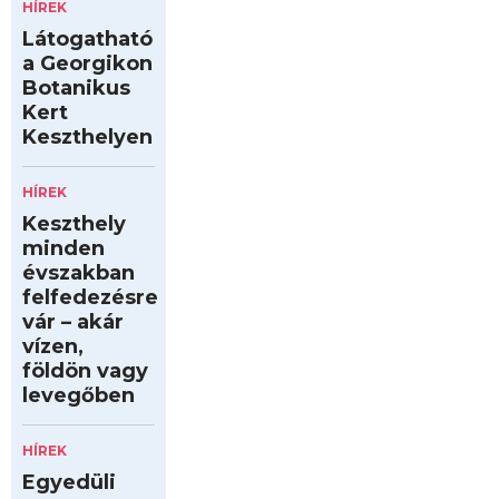
HÍREK
Látogatható
a Georgikon
Botanikus
Kert
Keszthelyen
HÍREK
Keszthely
minden
évszakban
felfedezésre
vár – akár
vízen,
földön vagy
levegőben
HÍREK
Egyedüli