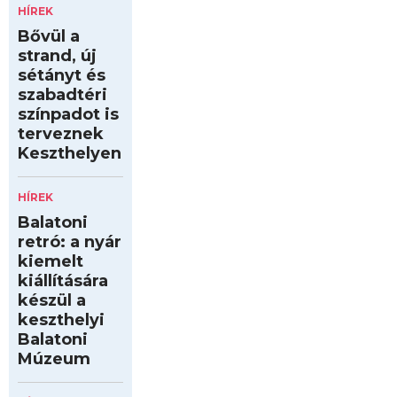
HÍREK
Bővül a
strand, új
sétányt és
szabadtéri
színpadot is
terveznek
Keszthelyen
HÍREK
Balatoni
retró: a nyár
kiemelt
kiállítására
készül a
keszthelyi
Balatoni
Múzeum