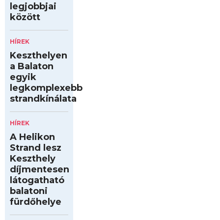
legjobbjai
között
HÍREK
Keszthelyen
a Balaton
egyik
legkomplexebb
strandkínálata
HÍREK
A Helikon
Strand lesz
Keszthely
díjmentesen
látogatható
balatoni
fürdőhelye