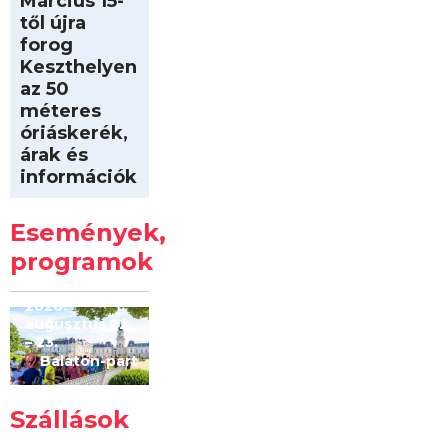
Március 15-
től újra
forog
Keszthelyen
az 50
méteres
óriáskerék,
árak és
információk
Intersport
Keszthelyi
Események,
Kilóméterek
2026
programok
2026.
augusztus 22
– 23.
Balaton-part
Szállások