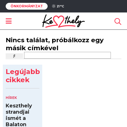
ÖNKORMÁNYZAT
21 °
C
Nincs találat, próbálkozz egy
másik címkével
Legújabb
cikkek
HÍREK
Keszthely
strandjai
ismét a
Balaton