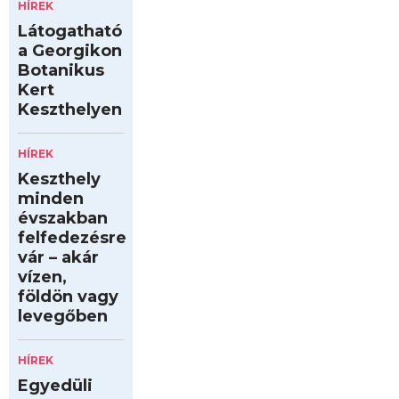
HÍREK
Látogatható
a Georgikon
Botanikus
Kert
Keszthelyen
HÍREK
Keszthely
minden
évszakban
felfedezésre
vár – akár
vízen,
földön vagy
levegőben
HÍREK
Egyedüli