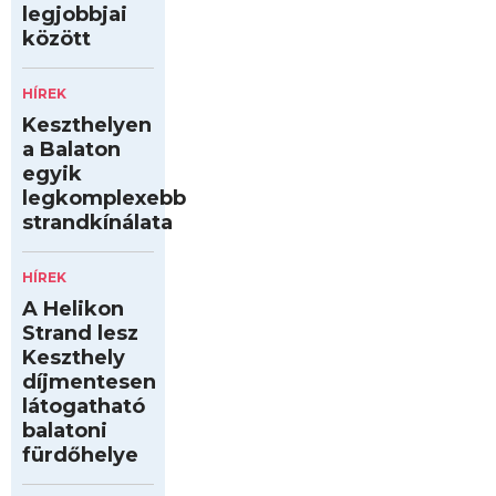
legjobbjai
között
HÍREK
Keszthelyen
a Balaton
egyik
legkomplexebb
strandkínálata
HÍREK
A Helikon
Strand lesz
Keszthely
díjmentesen
látogatható
balatoni
fürdőhelye