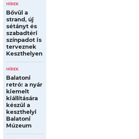
HÍREK
Bővül a
strand, új
sétányt és
szabadtéri
színpadot is
terveznek
Keszthelyen
HÍREK
Balatoni
retró: a nyár
kiemelt
kiállítására
készül a
keszthelyi
Balatoni
Múzeum