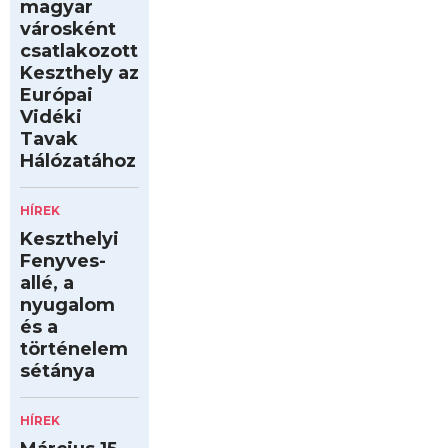
magyar
városként
csatlakozott
Keszthely az
Európai
Vidéki
Tavak
Hálózatához
HÍREK
Keszthelyi
Fenyves-
allé, a
nyugalom
és a
történelem
sétánya
HÍREK