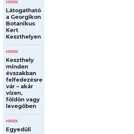
HÍREK
Látogatható
a Georgikon
Botanikus
Kert
Keszthelyen
HÍREK
Keszthely
minden
évszakban
felfedezésre
vár – akár
vízen,
földön vagy
levegőben
HÍREK
Egyedüli