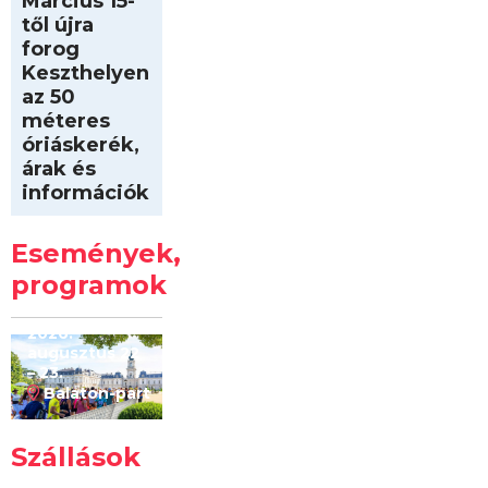
Március 15-
től újra
forog
Keszthelyen
az 50
méteres
óriáskerék,
árak és
információk
Intersport
Keszthelyi
Események,
Kilóméterek
2026
programok
2026.
augusztus 22
– 23.
Balaton-part
Szállások