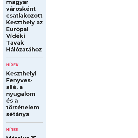
magyar
városként
csatlakozott
Keszthely az
Európai
Vidéki
Tavak
Hálózatához
HÍREK
Keszthelyi
Fenyves-
allé, a
nyugalom
és a
történelem
sétánya
HÍREK