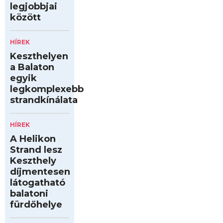
legjobbjai
között
HÍREK
Keszthelyen
a Balaton
egyik
legkomplexebb
strandkínálata
HÍREK
A Helikon
Strand lesz
Keszthely
díjmentesen
látogatható
balatoni
fürdőhelye