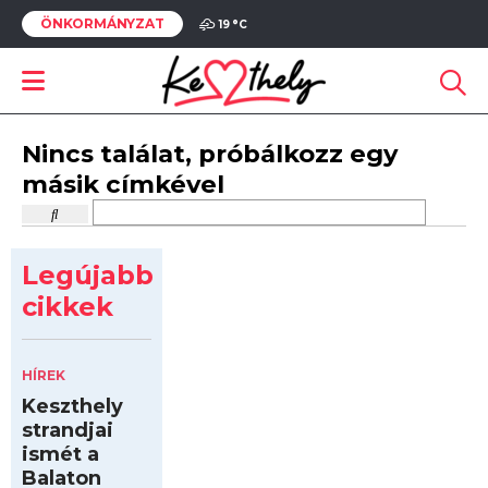
ÖNKORMÁNYZAT
19 °
C
Nincs találat, próbálkozz egy
másik címkével
Legújabb
cikkek
HÍREK
Keszthely
strandjai
ismét a
Balaton