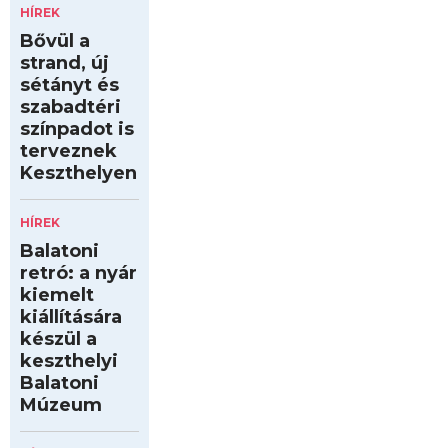
HÍREK
Bővül a
strand, új
sétányt és
szabadtéri
színpadot is
terveznek
Keszthelyen
HÍREK
Balatoni
retró: a nyár
kiemelt
kiállítására
készül a
keszthelyi
Balatoni
Múzeum