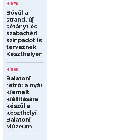
HÍREK
Bővül a
strand, új
sétányt és
szabadtéri
színpadot is
terveznek
Keszthelyen
HÍREK
Balatoni
retró: a nyár
kiemelt
kiállítására
készül a
keszthelyi
Balatoni
Múzeum