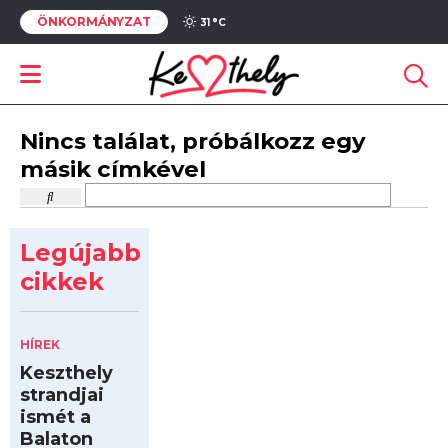
ÖNKORMÁNYZAT
31 °
C
Nincs találat, próbálkozz egy
másik címkével
Legújabb
cikkek
HÍREK
Keszthely
strandjai
ismét a
Balaton