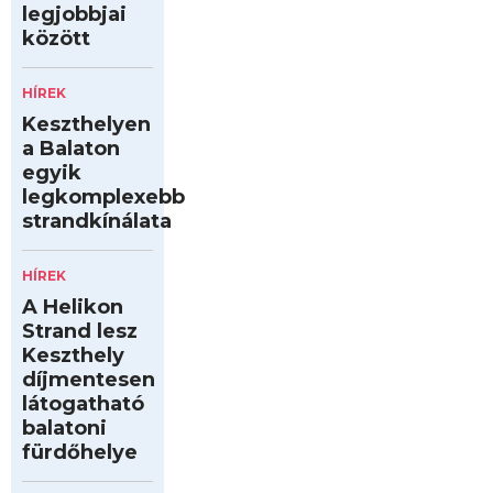
legjobbjai
között
HÍREK
Keszthelyen
a Balaton
egyik
legkomplexebb
strandkínálata
HÍREK
A Helikon
Strand lesz
Keszthely
díjmentesen
látogatható
balatoni
fürdőhelye