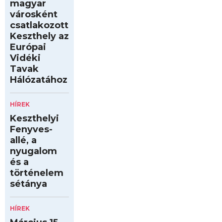
magyar
városként
csatlakozott
Keszthely az
Európai
Vidéki
Tavak
Hálózatához
HÍREK
Keszthelyi
Fenyves-
allé, a
nyugalom
és a
történelem
sétánya
HÍREK