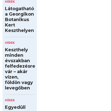
HÍREK
Látogatható
a Georgikon
Botanikus
Kert
Keszthelyen
HÍREK
Keszthely
minden
évszakban
felfedezésre
vár – akár
vízen,
földön vagy
levegőben
HÍREK
Egyedüli