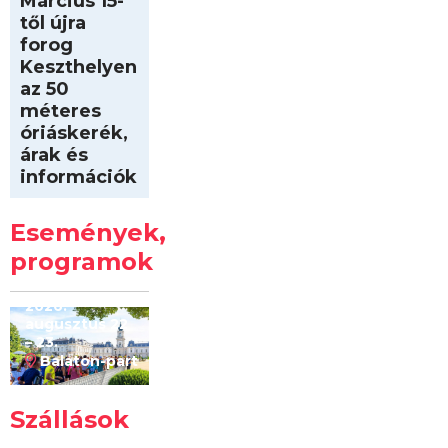
Március 15-
től újra
forog
Keszthelyen
az 50
méteres
óriáskerék,
árak és
információk
Intersport
Keszthelyi
Események,
Kilóméterek
2026
programok
2026.
augusztus 22
– 23.
Balaton-part
Szállások