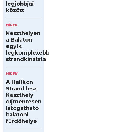
legjobbjai
között
HÍREK
Keszthelyen
a Balaton
egyik
legkomplexebb
strandkínálata
HÍREK
A Helikon
Strand lesz
Keszthely
díjmentesen
látogatható
balatoni
fürdőhelye