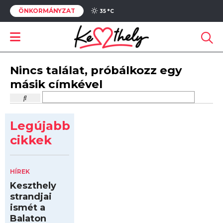
ÖNKORMÁNYZAT
35 °
C
Nincs találat, próbálkozz egy
másik címkével
Legújabb
cikkek
HÍREK
Keszthely
strandjai
ismét a
Balaton