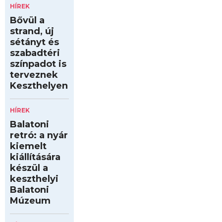
HÍREK
Bővül a
strand, új
sétányt és
szabadtéri
színpadot is
terveznek
Keszthelyen
HÍREK
Balatoni
retró: a nyár
kiemelt
kiállítására
készül a
keszthelyi
Balatoni
Múzeum