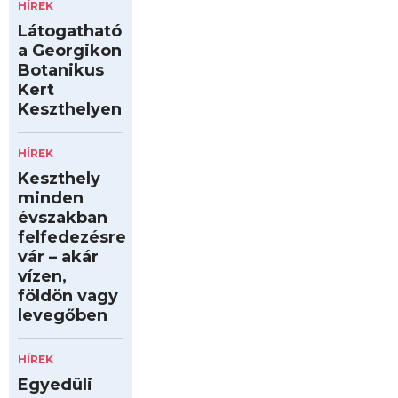
HÍREK
Látogatható
a Georgikon
Botanikus
Kert
Keszthelyen
HÍREK
Keszthely
minden
évszakban
felfedezésre
vár – akár
vízen,
földön vagy
levegőben
HÍREK
Egyedüli