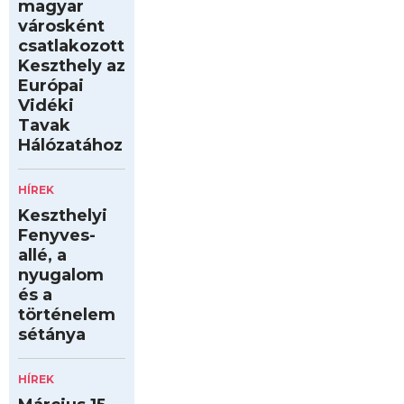
magyar
városként
csatlakozott
Keszthely az
Európai
Vidéki
Tavak
Hálózatához
HÍREK
Keszthelyi
Fenyves-
allé, a
nyugalom
és a
történelem
sétánya
HÍREK