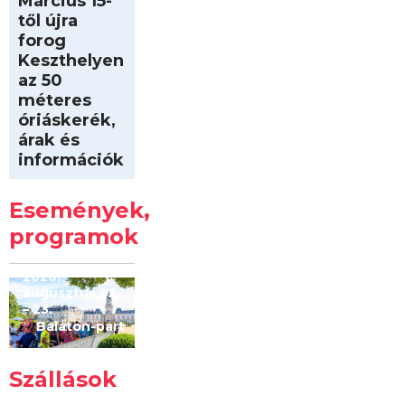
Március 15-
től újra
forog
Keszthelyen
az 50
méteres
óriáskerék,
árak és
információk
Intersport
Keszthelyi
Események,
Kilóméterek
2026
programok
2026.
augusztus 22
– 23.
Balaton-part
Szállások