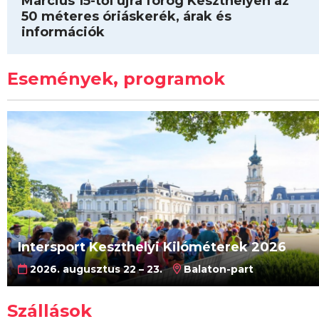
Március 15-től újra forog Keszthelyen az
50 méteres óriáskerék, árak és
információk
Események, programok
Intersport Keszthelyi Kilóméterek 2026
2026. augusztus 22 – 23.
Balaton-part
Szállások