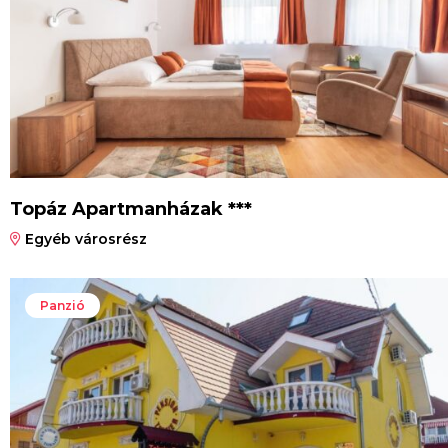
Topáz Apartmanházak ***
Egyéb városrész
Panzió