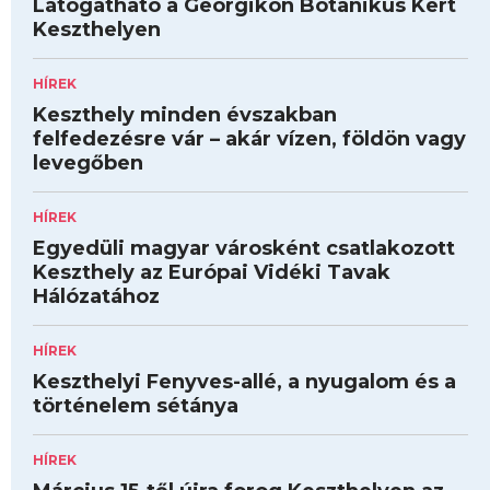
Látogatható a Georgikon Botanikus Kert
Keszthelyen
HÍREK
Keszthely minden évszakban
felfedezésre vár – akár vízen, földön vagy
levegőben
HÍREK
Egyedüli magyar városként csatlakozott
Keszthely az Európai Vidéki Tavak
Hálózatához
HÍREK
Keszthelyi Fenyves-allé, a nyugalom és a
történelem sétánya
HÍREK