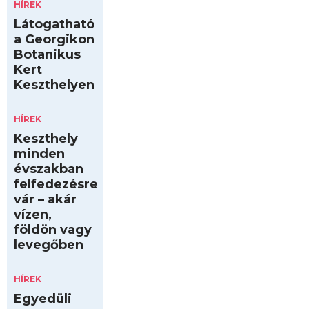
HÍREK
Látogatható
a Georgikon
Botanikus
Kert
Keszthelyen
HÍREK
Keszthely
minden
évszakban
felfedezésre
vár – akár
vízen,
földön vagy
levegőben
HÍREK
Egyedüli