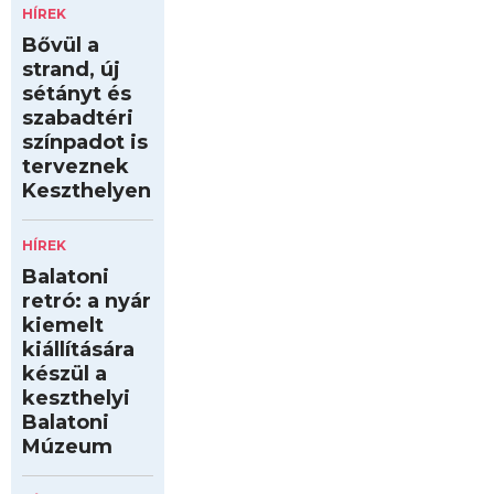
HÍREK
Bővül a
strand, új
sétányt és
szabadtéri
színpadot is
terveznek
Keszthelyen
HÍREK
Balatoni
retró: a nyár
kiemelt
kiállítására
készül a
keszthelyi
Balatoni
Múzeum