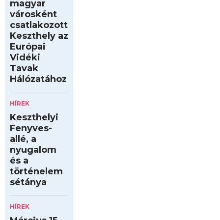
magyar
városként
csatlakozott
Keszthely az
Európai
Vidéki
Tavak
Hálózatához
HÍREK
Keszthelyi
Fenyves-
allé, a
nyugalom
és a
történelem
sétánya
HÍREK