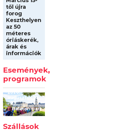
Március 15-
től újra
forog
Keszthelyen
az 50
méteres
óriáskerék,
árak és
információk
Intersport
Keszthelyi
Események,
Kilóméterek
2026
programok
2026.
augusztus 22
– 23.
Balaton-part
Szállások