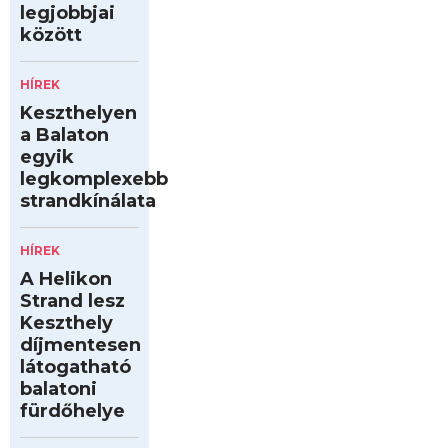
legjobbjai
között
HÍREK
Keszthelyen
a Balaton
egyik
legkomplexebb
strandkínálata
HÍREK
A Helikon
Strand lesz
Keszthely
díjmentesen
látogatható
balatoni
fürdőhelye