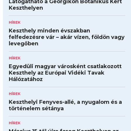
Látogatható a Georgikon Botanikus Kert
Keszthelyen
HÍREK
Keszthely minden évszakban
felfedezésre vár – akár vízen, földön vagy
levegőben
HÍREK
Egyedüli magyar városként csatlakozott
Keszthely az Európai Vidéki Tavak
Hálózatához
HÍREK
Keszthelyi Fenyves-allé, a nyugalom és a
történelem sétánya
HÍREK