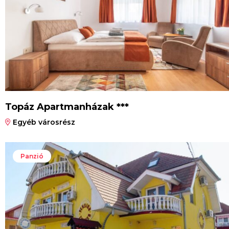
Topáz Apartmanházak ***
Egyéb városrész
Panzió