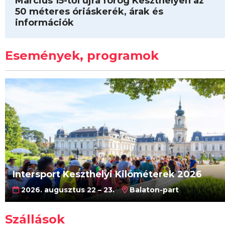
Március 15-től újra forog Keszthelyen az
50 méteres óriáskerék, árak és
információk
Események, programok
Intersport Keszthelyi Kilóméterek 2026
2026. augusztus 22 – 23.
Balaton-part
Szállások