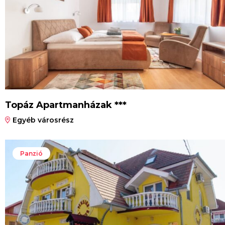
Topáz Apartmanházak ***
Egyéb városrész
Panzió