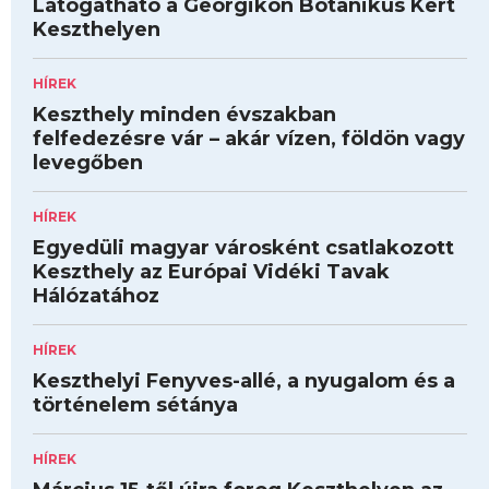
Látogatható a Georgikon Botanikus Kert
Keszthelyen
HÍREK
Keszthely minden évszakban
felfedezésre vár – akár vízen, földön vagy
levegőben
HÍREK
Egyedüli magyar városként csatlakozott
Keszthely az Európai Vidéki Tavak
Hálózatához
HÍREK
Keszthelyi Fenyves-allé, a nyugalom és a
történelem sétánya
HÍREK