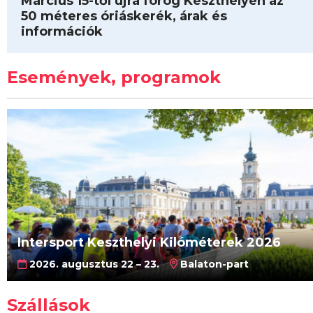
Március 15-től újra forog Keszthelyen az
50 méteres óriáskerék, árak és
információk
Események, programok
Intersport Keszthelyi Kilóméterek 2026
2026. augusztus 22 – 23.
Balaton-part
Szállások