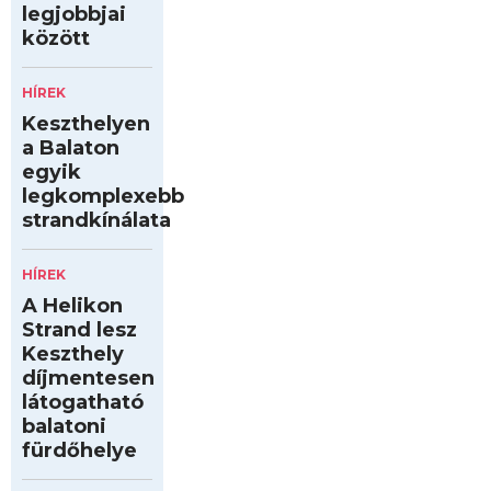
legjobbjai
között
HÍREK
Keszthelyen
a Balaton
egyik
legkomplexebb
strandkínálata
HÍREK
A Helikon
Strand lesz
Keszthely
díjmentesen
látogatható
balatoni
fürdőhelye