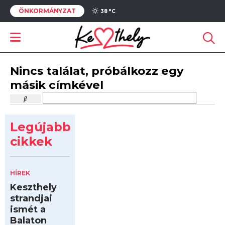
ÖNKORMÁNYZAT
38 °
C
Nincs találat, próbálkozz egy
másik címkével
Legújabb
cikkek
HÍREK
Keszthely
strandjai
ismét a
Balaton