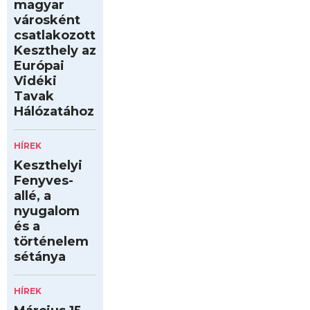
magyar
városként
csatlakozott
Keszthely az
Európai
Vidéki
Tavak
Hálózatához
HÍREK
Keszthelyi
Fenyves-
allé, a
nyugalom
és a
történelem
sétánya
HÍREK