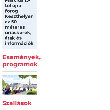
Március 15-
től újra
forog
Keszthelyen
az 50
méteres
óriáskerék,
árak és
információk
Intersport
Keszthelyi
Események,
Kilóméterek
2026
programok
2026.
augusztus 22
– 23.
Balaton-part
Szállások