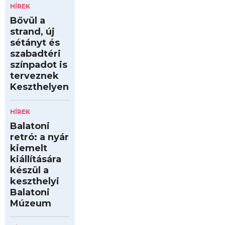
HÍREK
Bővül a
strand, új
sétányt és
szabadtéri
színpadot is
terveznek
Keszthelyen
HÍREK
Balatoni
retró: a nyár
kiemelt
kiállítására
készül a
keszthelyi
Balatoni
Múzeum