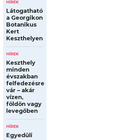
HÍREK
Látogatható
a Georgikon
Botanikus
Kert
Keszthelyen
HÍREK
Keszthely
minden
évszakban
felfedezésre
vár – akár
vízen,
földön vagy
levegőben
HÍREK
Egyedüli