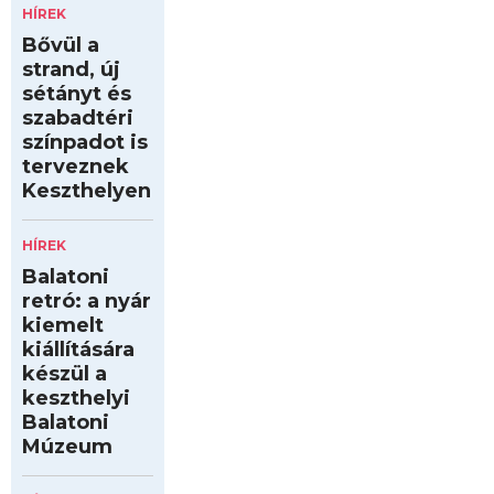
HÍREK
Bővül a
strand, új
sétányt és
szabadtéri
színpadot is
terveznek
Keszthelyen
HÍREK
Balatoni
retró: a nyár
kiemelt
kiállítására
készül a
keszthelyi
Balatoni
Múzeum