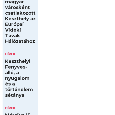
magyar
városként
csatlakozott
Keszthely az
Európai
Vidéki
Tavak
Hálózatához
HÍREK
Keszthelyi
Fenyves-
allé, a
nyugalom
és a
történelem
sétánya
HÍREK