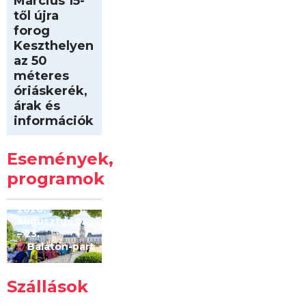
Március 15-
től újra
forog
Keszthelyen
az 50
méteres
óriáskerék,
árak és
információk
Intersport
Keszthelyi
Események,
Kilóméterek
2026
programok
2026.
augusztus 22
– 23.
Balaton-part
Szállások