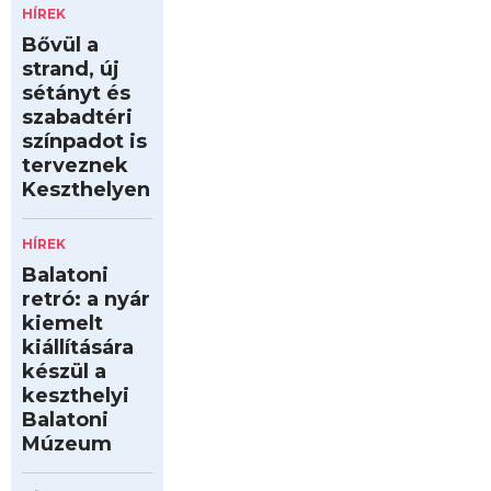
HÍREK
Bővül a
strand, új
sétányt és
szabadtéri
színpadot is
terveznek
Keszthelyen
HÍREK
Balatoni
retró: a nyár
kiemelt
kiállítására
készül a
keszthelyi
Balatoni
Múzeum