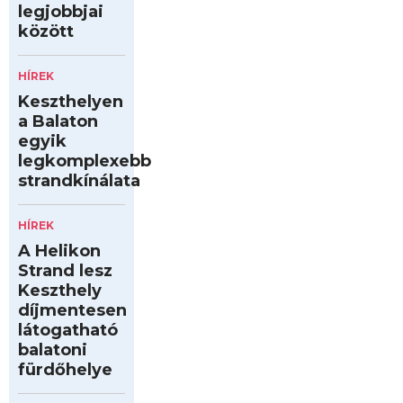
legjobbjai
között
HÍREK
Keszthelyen
a Balaton
egyik
legkomplexebb
strandkínálata
HÍREK
A Helikon
Strand lesz
Keszthely
díjmentesen
látogatható
balatoni
fürdőhelye