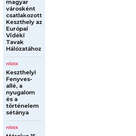
magyar
városként
csatlakozott
Keszthely az
Európai
Vidéki
Tavak
Hálózatához
HÍREK
Keszthelyi
Fenyves-
allé, a
nyugalom
és a
történelem
sétánya
HÍREK