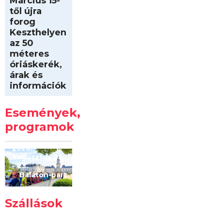
Március 15-
től újra
forog
Keszthelyen
az 50
méteres
óriáskerék,
árak és
információk
Intersport
Keszthelyi
Események,
Kilóméterek
2026
programok
2026.
augusztus 22
– 23.
Balaton-part
Szállások