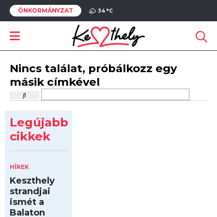
ÖNKORMÁNYZAT
34 °
C
Nincs találat, próbálkozz egy
másik címkével
Legújabb
cikkek
HÍREK
Keszthely
strandjai
ismét a
Balaton