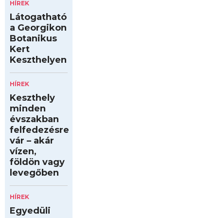
HÍREK
Látogatható
a Georgikon
Botanikus
Kert
Keszthelyen
HÍREK
Keszthely
minden
évszakban
felfedezésre
vár – akár
vízen,
földön vagy
levegőben
HÍREK
Egyedüli