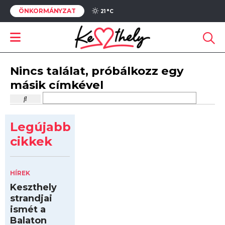
ÖNKORMÁNYZAT
21 °
C
Nincs találat, próbálkozz egy
másik címkével
Legújabb
cikkek
HÍREK
Keszthely
strandjai
ismét a
Balaton