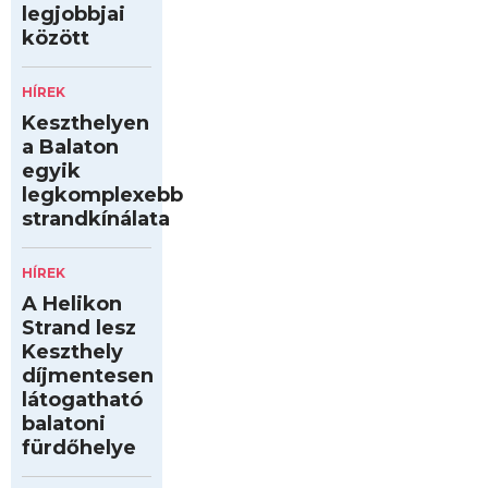
legjobbjai
között
HÍREK
Keszthelyen
a Balaton
egyik
legkomplexebb
strandkínálata
HÍREK
A Helikon
Strand lesz
Keszthely
díjmentesen
látogatható
balatoni
fürdőhelye