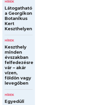
HÍREK
Látogatható
a Georgikon
Botanikus
Kert
Keszthelyen
HÍREK
Keszthely
minden
évszakban
felfedezésre
vár – akár
vízen,
földön vagy
levegőben
HÍREK
Egyedüli