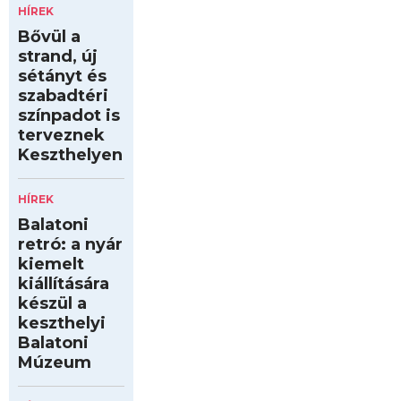
HÍREK
Bővül a
strand, új
sétányt és
szabadtéri
színpadot is
terveznek
Keszthelyen
HÍREK
Balatoni
retró: a nyár
kiemelt
kiállítására
készül a
keszthelyi
Balatoni
Múzeum