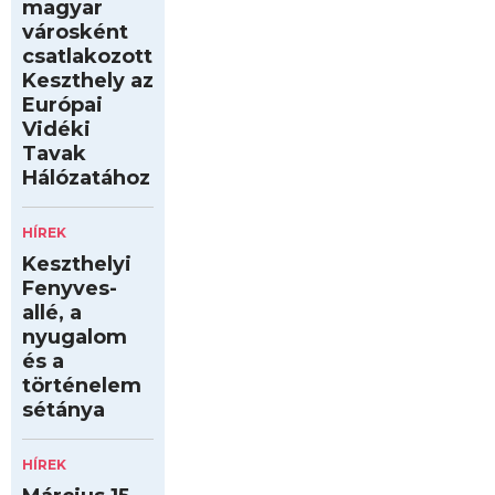
magyar
városként
csatlakozott
Keszthely az
Európai
Vidéki
Tavak
Hálózatához
HÍREK
Keszthelyi
Fenyves-
allé, a
nyugalom
és a
történelem
sétánya
HÍREK