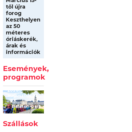
Március 15-
től újra
forog
Keszthelyen
az 50
méteres
óriáskerék,
árak és
információk
Intersport
Keszthelyi
Események,
Kilóméterek
2026
programok
2026.
augusztus 22
– 23.
Balaton-part
Szállások