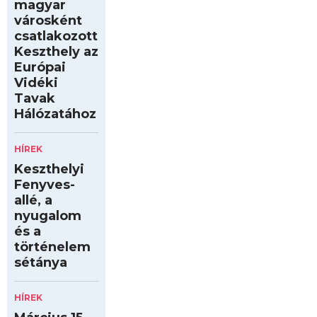
magyar
városként
csatlakozott
Keszthely az
Európai
Vidéki
Tavak
Hálózatához
HÍREK
Keszthelyi
Fenyves-
allé, a
nyugalom
és a
történelem
sétánya
HÍREK