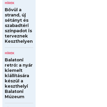
HÍREK
Bővül a
strand, új
sétányt és
szabadtéri
színpadot is
terveznek
Keszthelyen
HÍREK
Balatoni
retró: a nyár
kiemelt
kiállítására
készül a
keszthelyi
Balatoni
Múzeum