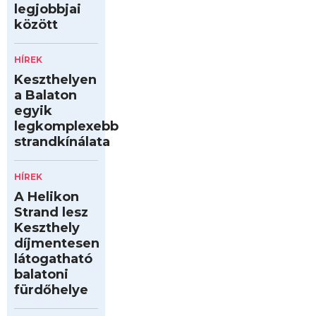
legjobbjai
között
HÍREK
Keszthelyen
a Balaton
egyik
legkomplexebb
strandkínálata
HÍREK
A Helikon
Strand lesz
Keszthely
díjmentesen
látogatható
balatoni
fürdőhelye