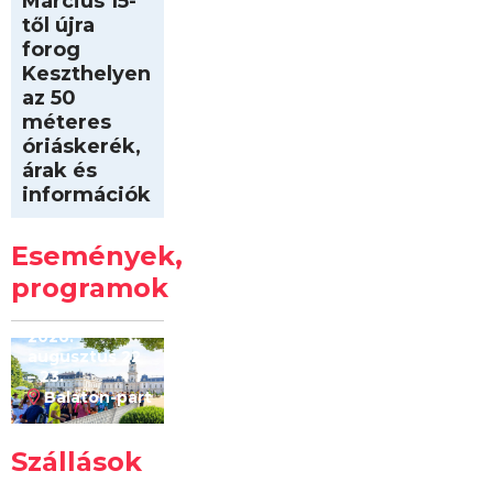
Március 15-
től újra
forog
Keszthelyen
az 50
méteres
óriáskerék,
árak és
információk
Intersport
Keszthelyi
Események,
Kilóméterek
2026
programok
2026.
augusztus 22
– 23.
Balaton-part
Szállások