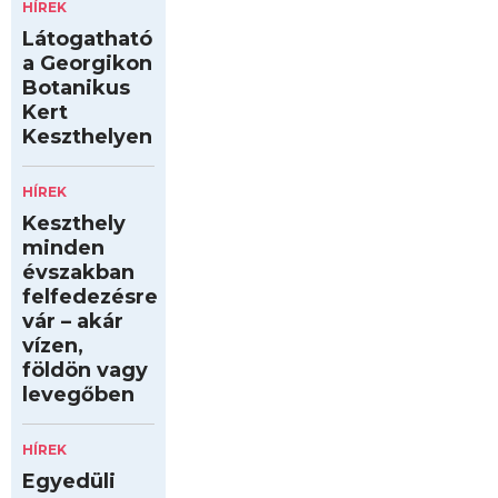
HÍREK
Látogatható
a Georgikon
Botanikus
Kert
Keszthelyen
HÍREK
Keszthely
minden
évszakban
felfedezésre
vár – akár
vízen,
földön vagy
levegőben
HÍREK
Egyedüli